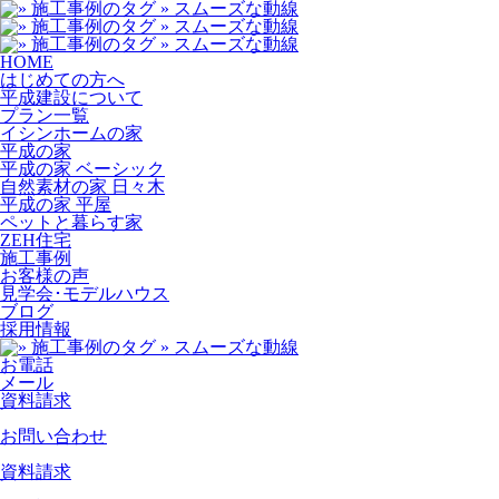
HOME
はじめての方へ
平成建設について
プラン一覧
イシンホームの家
平成の家
平成の家 ベーシック
自然素材の家 日々木
平成の家 平屋
ペットと暮らす家
ZEH住宅
施工事例
お客様の声
見学会･モデルハウス
ブログ
採用情報
お電話
メール
資料請求
お問い合わせ
資料請求