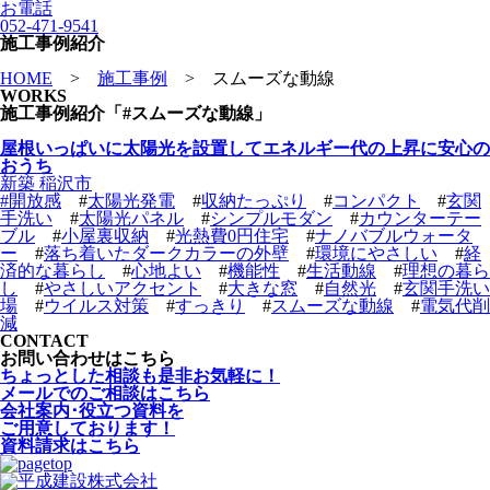
お電話
052-471-9541
施工事例紹介
HOME
>
施工事例
>
スムーズな動線
WORKS
施工事例紹介「#スムーズな動線」
屋根いっぱいに太陽光を設置してエネルギー代の上昇に安心の
おうち
新築 稲沢市
#
開放感
#
太陽光発電
#
収納たっぷり
#
コンパクト
#
玄関
手洗い
#
太陽光パネル
#
シンプルモダン
#
カウンターテー
ブル
#
小屋裏収納
#
光熱費0円住宅
#
ナノバブルウォータ
ー
#
落ち着いたダークカラーの外壁
#
環境にやさしい
#
経
済的な暮らし
#
心地よい
#
機能性
#
生活動線
#
理想の暮ら
し
#
やさしいアクセント
#
大きな窓
#
自然光
#
玄関手洗い
場
#
ウイルス対策
#
すっきり
#
スムーズな動線
#
電気代削
減
CONTACT
お問い合わせはこちら
ちょっとした相談も是非お気軽に！
メールでのご相談はこちら
会社案内･役立つ資料を
ご用意しております！
資料請求はこちら