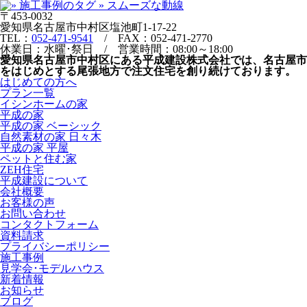
〒453-0032
愛知県名古屋市中村区塩池町1-17-22
TEL：
052-471-9541
/ FAX：052-471-2770
休業日：水曜･祭日 / 営業時間：08:00～18:00
愛知県名古屋市中村区にある平成建設株式会社では、名古屋市
をはじめとする尾張地方で注文住宅を創り続けております。
はじめての方へ
プラン一覧
イシンホームの家
平成の家
平成の家 ベーシック
自然素材の家 日々木
平成の家 平屋
ペットと住む家
ZEH住宅
平成建設について
会社概要
お客様の声
お問い合わせ
コンタクトフォーム
資料請求
プライバシーポリシー
施工事例
見学会･モデルハウス
新着情報
お知らせ
ブログ