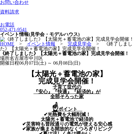
お問い合わせ
資料請求
お電話
052-471-9541
イベント情報(見学会・モデルハウス)
HOME
>
イベント情報
>
完成見学会
>
《終了しまし
た》【太陽光＋蓄電池の家】完成見学会開催！
《終了しました》【太陽光＋蓄電池の家】完成見学会開催！
場所
名古屋市中川区
開催日程
06月07日(土) ～ 06月08日(日)
【太陽光＋蓄電池の家】
完成見学会開催！
子育て世代の
『安心』『快適』『経済的』が
全部そろった家
☝
ポイント
✔光熱費を大幅削減！
太陽光＋蓄電池で経済的
✔災害時も普段通りの電気が使える安心感
✔家族が集まる開放的なくつろぎリビング
✔夏は涼しく冬は暖かい、