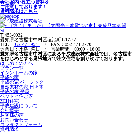
会社案内･役立つ資料を
ご用意しております！
資料請求はこちら
〒453-0032
愛知県名古屋市中村区塩池町1-17-22
TEL：
052-471-9541
/ FAX：052-471-2770
休業日：水曜･祭日 / 営業時間：08:00～18:00
愛知県名古屋市中村区にある平成建設株式会社では、名古屋市
をはじめとする尾張地方で注文住宅を創り続けております。
はじめての方へ
プラン一覧
イシンホームの家
平成の家
平成の家 ベーシック
自然素材の家 日々木
平成の家 平屋
ペットと住む家
ZEH住宅
平成建設について
会社概要
お客様の声
お問い合わせ
コンタクトフォーム
資料請求