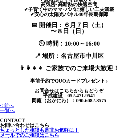
高気密･高断熱の快適空間
✔子育て中のママ･パパに嬉しい工夫満載
✔安心の太陽光パネル40年長期保障
📅 開催日：６月７日（土）
〜８日（日）
🕙 時間：10:00～16:00
📍 場所：名古屋市中川区
👨‍👩‍👧‍👦 ご家族でのご来場大歓迎！
事前予約でQUOカードプレゼント♪
お問合せはこちらからもどうぞ
平成建設 052-471-9541
岡庭（おかにわ）：090-6082-8575
< 前へ
一覧へ
CONTACT
お問い合わせはこちら
ちょっとした相談も是非お気軽に！
メールでのご相談はこちら