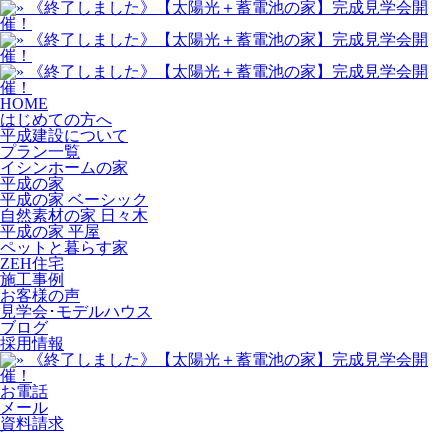
HOME
はじめての方へ
平成建設について
プラン一覧
イシンホームの家
平成の家
平成の家 ベーシック
自然素材の家 日々木
平成の家 平屋
ペットと暮らす家
ZEH住宅
施工事例
お客様の声
見学会･モデルハウス
ブログ
採用情報
お電話
メール
資料請求