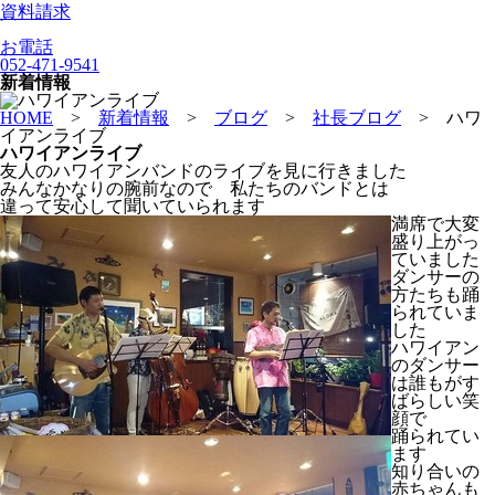
資料請求
お電話
052-471-9541
新着情報
HOME
>
新着情報
>
ブログ
>
社長ブログ
>
ハワ
イアンライブ
ハワイアンライブ
友人のハワイアンバンドのライブを見に行きました
みんなかなりの腕前なので 私たちのバンドとは
違って安心して聞いていられます
満席で大変
盛り上がっ
ていました
ダンサーの
方たちも踊
られていま
した
ハワイアン
のダンサー
は誰もがす
ばらしい笑
顔で
踊られてい
ます
知り合いの
赤ちゃんも