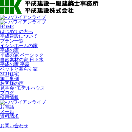
HOME
はじめての方へ
平成建設について
プラン一覧
イシンホームの家
平成の家
平成の家 ベーシック
自然素材の家 日々木
平成の家 平屋
ペットと暮らす家
ZEH住宅
施工事例
お客様の声
見学会･モデルハウス
ブログ
採用情報
お電話
メール
資料請求
お問い合わせ