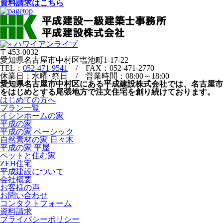
資料請求はこちら
〒453-0032
愛知県名古屋市中村区塩池町1-17-22
TEL：
052-471-9541
/ FAX：052-471-2770
休業日：水曜･祭日 / 営業時間：08:00～18:00
愛知県名古屋市中村区にある平成建設株式会社では、名古屋市
をはじめとする尾張地方で注文住宅を創り続けております。
はじめての方へ
プラン一覧
イシンホームの家
平成の家
平成の家 ベーシック
自然素材の家 日々木
平成の家 平屋
ペットと住む家
ZEH住宅
平成建設について
会社概要
お客様の声
お問い合わせ
コンタクトフォーム
資料請求
プライバシーポリシー