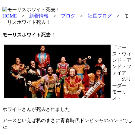
HOME
>
新着情報
>
ブログ
>
社長ブログ
>
モ
ーリスホワイト死去！
モーリスホワイト死去！
「アー
ス・ウィ
ンド・ア
ンド・フ
ァイア
ー」のリ
ーダー
モーリ
ス・
ホワイトさんが死去されました
アースといえば私のまさに青春時代ドンピシャのバンドでし
た