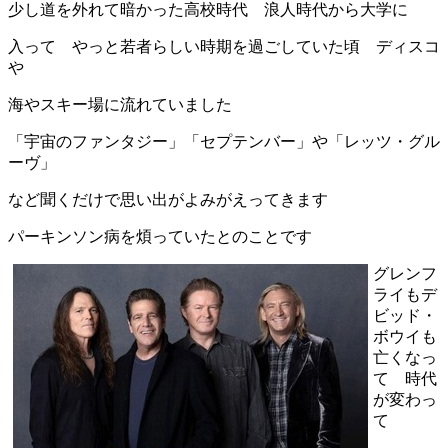
少し道を外れて暗かった高校時代 浪人時代から大学に
入って やっと若者らしい時期を過ごしていた頃 ディスコ
や
海やスキー場に流れていました
「宇宙のファンタジー」「セプテンバー」や「レッツ・グル
ーヴ」
など聞くだけで思い出がよみがえってきます
パーキンソン病を煩っていたとのことです
グレンフ
ライもデ
ビッド・
ボウイも
亡くなっ
て 時代
が変わっ
て