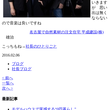
いきます
が 思い
出は無く
ならない
ので音楽は良いですね
名古屋で自然素材の注文住宅 平成建設(株)
雄治
こっちもね→
社長のひとりごと
2016.02.06
ブログ
社長ブログ
< 前へ
一覧へ
次へ >
最新記事
モデルハウスで実感する“0円暮らし”