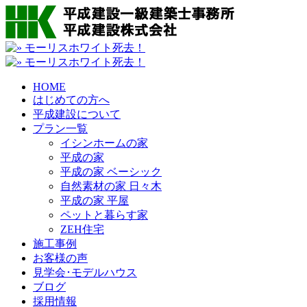
HOME
はじめての方へ
平成建設について
プラン一覧
イシンホームの家
平成の家
平成の家 ベーシック
自然素材の家 日々木
平成の家 平屋
ペットと暮らす家
ZEH住宅
施工事例
お客様の声
見学会･モデルハウス
ブログ
採用情報