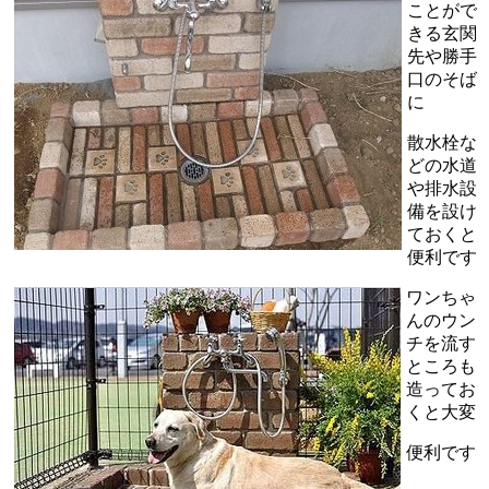
ことがで
きる玄関
先や勝手
口のそば
に
散水栓な
どの水道
や排水設
備を設け
ておくと
便利です
ワンちゃ
んのウン
チを流す
ところも
造ってお
くと大変
便利です