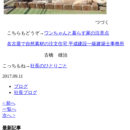
つづく
こちらもどうぞ→
ワンちゃんと暮らす家の注意点
名古屋で自然素材の注文住宅 平成建設一級建築士事務所
古橋 雄治
こっちもね→
社長のひとりごと
2017.09.11
ブログ
社長ブログ
< 前へ
一覧へ
次へ >
最新記事