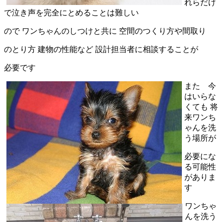
れらだけ
で泣き声を完全にとめることは難しい
ので ワンちゃんのしつけと共に 空間のつくり方や間取り
のとり方 建物の性能など 設計担当者に相談することが
必要です
また 今
はいらな
くても 将
来ワンち
ゃんを洗
う場所が
必要にな
る可能性
がありま
す
ワンちゃ
んを洗う