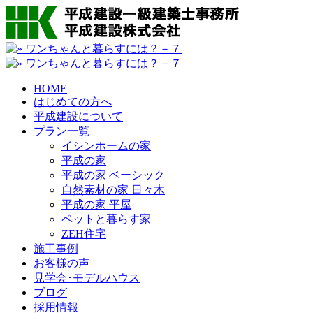
HOME
はじめての方へ
平成建設について
プラン一覧
イシンホームの家
平成の家
平成の家 ベーシック
自然素材の家 日々木
平成の家 平屋
ペットと暮らす家
ZEH住宅
施工事例
お客様の声
見学会･モデルハウス
ブログ
採用情報