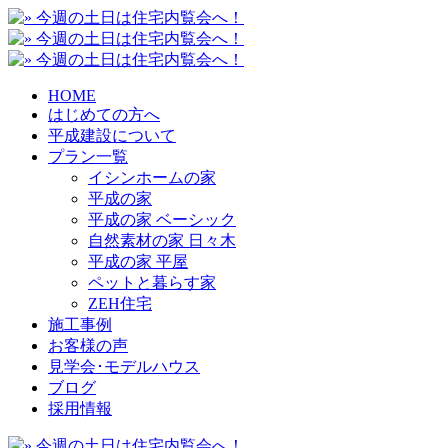
HOME
はじめての方へ
平成建設について
プラン一覧
イシンホームの家
平成の家
平成の家 ベーシック
自然素材の家 日々木
平成の家 平屋
ペットと暮らす家
ZEH住宅
施工事例
お客様の声
見学会･モデルハウス
ブログ
採用情報