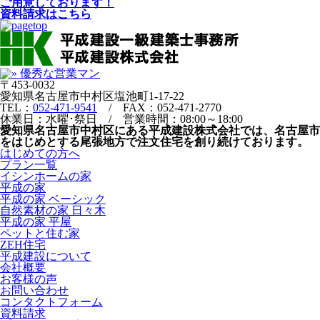
ご用意しております！
資料請求はこちら
〒453-0032
愛知県名古屋市中村区塩池町1-17-22
TEL：
052-471-9541
/ FAX：052-471-2770
休業日：水曜･祭日 / 営業時間：08:00～18:00
愛知県名古屋市中村区にある平成建設株式会社では、名古屋市
をはじめとする尾張地方で注文住宅を創り続けております。
はじめての方へ
プラン一覧
イシンホームの家
平成の家
平成の家 ベーシック
自然素材の家 日々木
平成の家 平屋
ペットと住む家
ZEH住宅
平成建設について
会社概要
お客様の声
お問い合わせ
コンタクトフォーム
資料請求