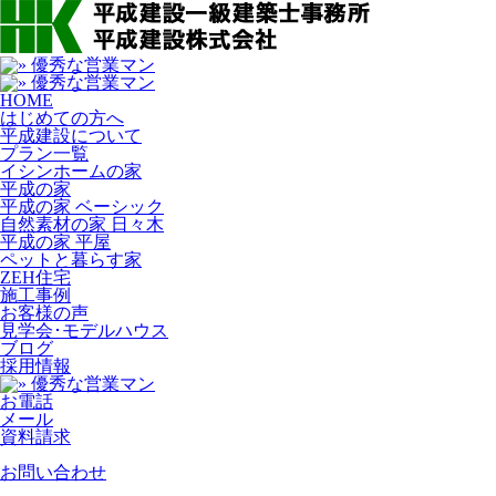
HOME
はじめての方へ
平成建設について
プラン一覧
イシンホームの家
平成の家
平成の家 ベーシック
自然素材の家 日々木
平成の家 平屋
ペットと暮らす家
ZEH住宅
施工事例
お客様の声
見学会･モデルハウス
ブログ
採用情報
お電話
メール
資料請求
お問い合わせ