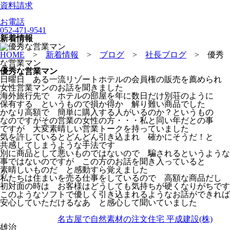
資料請求
お電話
052-471-9541
新着情報
HOME
>
新着情報
>
ブログ
>
社長ブログ
>
優秀
な営業マン
優秀な営業マン
日曜日 ある一流リゾートホテルの会員権の販売を薦められ
女性営業マンのお話を聞きました
海外旅行先で ホテルの部屋を年に数日だけ別荘のように
保有する というもので損か得か 解り難い商品でした
かなり高額で 簡単に購入する人がいるのか？というもの
なのですがその営業の女性の方・・・私と同い年だとの事
ですが 大変素晴しい営業トークを持っていました
気を許しているとどんどん引き込まれ 確かにそうだ！と
共感してしまうような手法です
別に商品として悪いものではないので 騙されるというような
事ではないのですが この方のお話を聞き入っていると
素晴しいものだ と感動すら覚えました
私たちは住まいを売る仕事をしているので 高額な商品だし
初対面の時は お客様はどうしても気持ちが硬くなりがちです
このようなソフトで優しく引き込まれるようなお話ができれば
安心していただけるなあ と感心して聞いていました
名古屋で自然素材の注文住宅 平成建設(株)
雄治