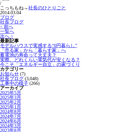
/
こっちもね→
社長のひとりごと
2014.03.04
ブログ
社長ブログ
< 前へ
一覧へ
次へ >
最新記事
モデルハウスで実感する“0円暮らし”
「売る家」から「暮らす家」へ
蓄電池の寿命って大丈夫？
実際、どれくらい電気代が安くなる？
今こそ「エネルギー自立」の家づくり
カテゴリー
お知らせ
(7)
社長ブログ
(3,048)
工事中の様子
(266)
アーカイブ
2025年5月
2025年3月
2025年2月
2025年1月
2024年8月
2024年7月
2024年6月
2024年3月
2023年8月