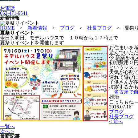
お電話
052-471-9541
新着情報
HOME
>
新着情報
>
ブログ
>
社長ブログ
>
夏祭
夏祭りイベント
今日と明日、モデルハウスで １０時から１７時まで
夏祭りイベントを開催します
お住まいを
遊んでいた
今 新築を考
初期費用０
というシス
天気が心配で
連れて遊び
子供さんが
披露するか
名古屋で自
雄治
こっちもね
2016.07.16
ブログ
社長ブログ
< 前へ
一覧へ
次へ >
最新記事