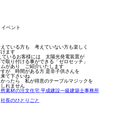
りイベント
考えている方も 考えていない方も楽しく
だけます
えているお客様には 太陽光発電装置が
円で取り付ける事ができる「ゼロセッチ」
テムがあり ご紹介いたします
すが 時間がある方 是非子供さんを
に来て下さいね
多かったら 私が得意のテーブルマジックを
もしれません
然素材の注文住宅 平成建設一級建築士事務所
→
社長のひとりごと