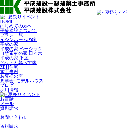
HOME
はじめての方へ
平成建設について
プラン一覧
イシンホームの家
平成の家
平成の家 ベーシック
自然素材の家 日々木
平成の家 平屋
ペットと暮らす家
ZEH住宅
施工事例
お客様の声
見学会･モデルハウス
ブログ
採用情報
お電話
メール
資料請求
お問い合わせ
資料請求