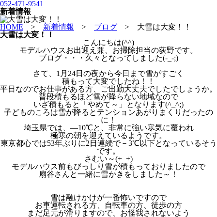
052-471-9541
新着情報
HOME
>
新着情報
>
ブログ
>
大雪は大変！！
大雪は大変！！
こんにちは(^^)
モデルハウスお出迎え兼、お掃除担当の荻野です。
ブログ・・・久々となってしました(-_-;)
さて、1月24日の夜から今日まで雪がすごく
積もって大変でしたね！！
平日なのでお仕事がある方、ご出勤大丈夫でしたでしょうか。
普段積もるほど雪が降らない地域なので
いざ積もると「やめて～」となります(^_^;)
子どものころは雪が降るとテンションあがりまくりだったの
に！
埼玉県では、―10℃と、非常に強い寒気に覆われ
極寒の朝を迎えているようです。
東京都心では53年ぶりに2日連続で－3℃以下となっているそう
です。
さむい～(+_+)
モデルハウス前もびっしり雪が積もっておりましたので
扇谷さんと一緒に雪かきをしました～！
雪は融けかけが一番怖いですので
お車運転される方、自転車の方、徒歩の方
まだ足元が滑りますので、お怪我されないよう