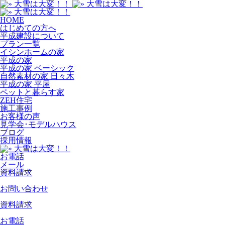
HOME
はじめての方へ
平成建設について
プラン一覧
イシンホームの家
平成の家
平成の家 ベーシック
自然素材の家 日々木
平成の家 平屋
ペットと暮らす家
ZEH住宅
施工事例
お客様の声
見学会･モデルハウス
ブログ
採用情報
お電話
メール
資料請求
お問い合わせ
資料請求
お電話