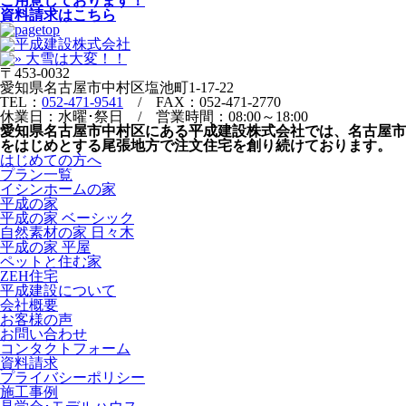
ご用意しております！
資料請求はこちら
〒453-0032
愛知県名古屋市中村区塩池町1-17-22
TEL：
052-471-9541
/ FAX：052-471-2770
休業日：水曜･祭日 / 営業時間：08:00～18:00
愛知県名古屋市中村区にある平成建設株式会社では、名古屋市
をはじめとする尾張地方で注文住宅を創り続けております。
はじめての方へ
プラン一覧
イシンホームの家
平成の家
平成の家 ベーシック
自然素材の家 日々木
平成の家 平屋
ペットと住む家
ZEH住宅
平成建設について
会社概要
お客様の声
お問い合わせ
コンタクトフォーム
資料請求
プライバシーポリシー
施工事例