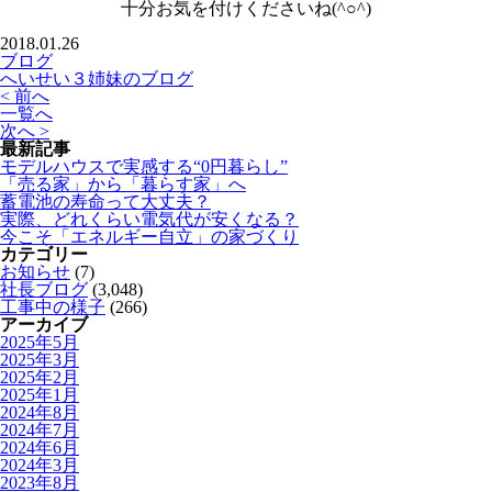
十分お気を付けくださいね(^○^)
2018.01.26
ブログ
へいせい３姉妹のブログ
< 前へ
一覧へ
次へ >
最新記事
モデルハウスで実感する“0円暮らし”
「売る家」から「暮らす家」へ
蓄電池の寿命って大丈夫？
実際、どれくらい電気代が安くなる？
今こそ「エネルギー自立」の家づくり
カテゴリー
お知らせ
(7)
社長ブログ
(3,048)
工事中の様子
(266)
アーカイブ
2025年5月
2025年3月
2025年2月
2025年1月
2024年8月
2024年7月
2024年6月
2024年3月
2023年8月