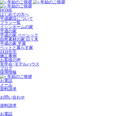
HOME
はじめての方へ
平成建設について
プラン一覧
イシンホームの家
平成の家
平成の家 ベーシック
自然素材の家 日々木
平成の家 平屋
ペットと暮らす家
ZEH住宅
施工事例
お客様の声
見学会･モデルハウス
ブログ
採用情報
お電話
メール
資料請求
お問い合わせ
資料請求
お電話