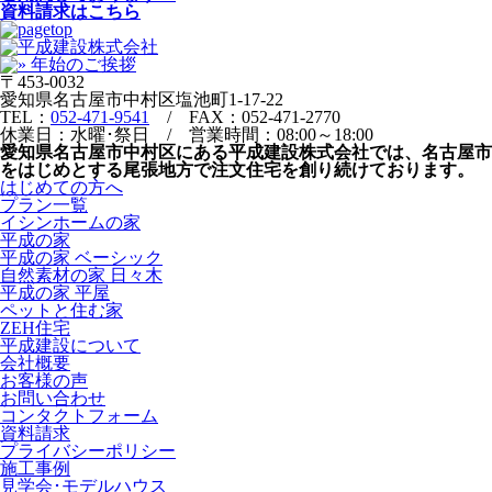
資料請求はこちら
〒453-0032
愛知県名古屋市中村区塩池町1-17-22
TEL：
052-471-9541
/ FAX：052-471-2770
休業日：水曜･祭日 / 営業時間：08:00～18:00
愛知県名古屋市中村区にある平成建設株式会社では、名古屋市
をはじめとする尾張地方で注文住宅を創り続けております。
はじめての方へ
プラン一覧
イシンホームの家
平成の家
平成の家 ベーシック
自然素材の家 日々木
平成の家 平屋
ペットと住む家
ZEH住宅
平成建設について
会社概要
お客様の声
お問い合わせ
コンタクトフォーム
資料請求
プライバシーポリシー
施工事例
見学会･モデルハウス