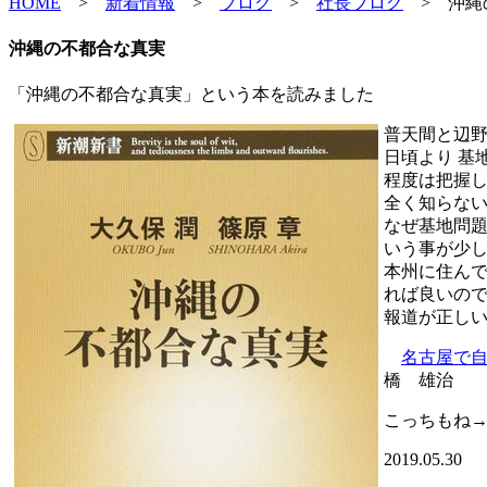
HOME
>
新着情報
>
ブログ
>
社長ブログ
>
沖縄
沖縄の不都合な真実
「沖縄の不都合な真実」という本を読みました
普天間と辺
日頃より 基
程度は把握し
全く知らな
なぜ基地問
いう事が少
本州に住んで
れば良いので
報道が正し
名古屋で自
橋 雄治
こっちもね
2019.05.30