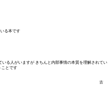
ている本です
ている人がいますが きちんと内部事情の本質を理解されてい
うことです
古