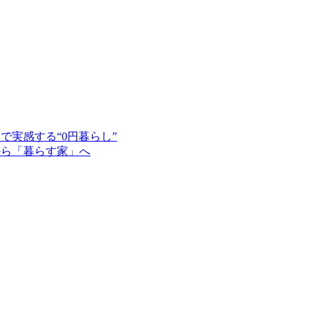
で実感する“0円暮らし”
から「暮らす家」へ