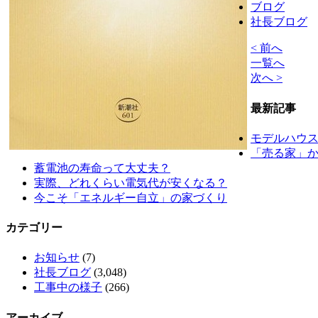
ブログ
社長ブログ
< 前へ
一覧へ
次へ >
最新記事
モデルハウス
「売る家」
蓄電池の寿命って大丈夫？
実際、どれくらい電気代が安くなる？
今こそ「エネルギー自立」の家づくり
カテゴリー
お知らせ
(7)
社長ブログ
(3,048)
工事中の様子
(266)
アーカイブ