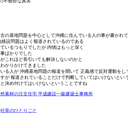
の不都合な真実
野古の基地問題を中心として沖縄に住んでいる人の事が書かれ
地移設問題はよく報道されているのである
ているつもりでしたが 内情はもっと深く
い事ばかりでした
題がこれほど長引いても解決しないのかと
しわかりかけてきました
いる人が 沖縄基地問題の報道を聞いて 正義感で反対運動をし
すが 報道されていることだけで判断していてはいけないとい
いと決め付けてはいけないということですね
然素材の注文住宅 平成建設一級建築士事務所
→
社長のひとりごと