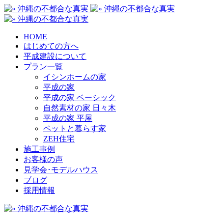
HOME
はじめての方へ
平成建設について
プラン一覧
イシンホームの家
平成の家
平成の家 ベーシック
自然素材の家 日々木
平成の家 平屋
ペットと暮らす家
ZEH住宅
施工事例
お客様の声
見学会･モデルハウス
ブログ
採用情報