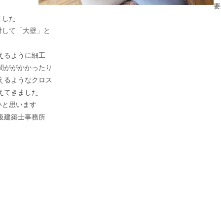
要
ました
対して「大壁」と
えるように細工
間ががかかったり
えるようなクロス
えてきました
いと思います
級建築士事務所
古橋 