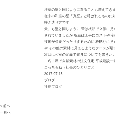
洋室の壁と同じように造ることも増えてき
従来の和室の壁「真壁」と呼ばれるものに
呼ぶ造り方です
天井も壁と同じように 昔は板貼で立派に見
されていましたが 現在は工事にコストや時
技術が必要だったりするために 板貼りに見
や その他の素材に見えるようなクロスが増
次回は和室の定義で建具についてを書きた
名古屋で自然素材の注文住宅 平成建設一
こっちもね→
社長のひとりごと
2017.07.13
ブログ
社長ブログ
< 前へ
一覧へ