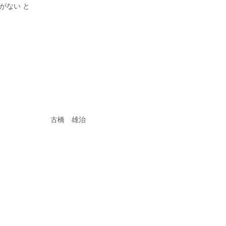
がない と
雄治