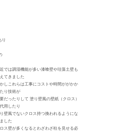
あり
の
近では調湿機能が多い漆喰壁や珪藻土壁も
えてきました
かしこれらは工事にコストや時間ががかか
たり技術が
要だったりして 塗り壁風の壁紙（クロス）
で代用したり
り壁風でないクロス持つ換われるようにな
ました
ロス壁が多くなるとわざわざ柱を見せる必