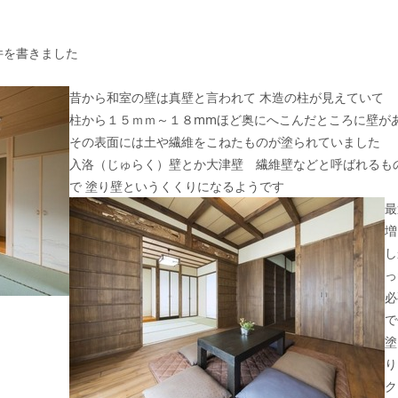
件を書きました
昔から和室の壁は真壁と言われて 木造の柱が見えていて
柱から１５ｍｍ～１８mmほど奥にへこんだところに壁が
その表面には土や繊維をこねたものが塗られていました
入洛（じゅらく）壁とか大津壁 繊維壁などと呼ばれるも
で 塗り壁というくくりになるようです
最
増
し
っ
必
塗
り
ク