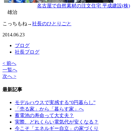
名古屋で自然素材の注文住宅 平成建設(株)
雄治
こっちもね→
社長のひとりごと
2014.06.23
ブログ
社長ブログ
< 前へ
一覧へ
次へ >
最新記事
モデルハウスで実感する“0円暮らし”
「売る家」から「暮らす家」へ
蓄電池の寿命って大丈夫？
実際、どれくらい電気代が安くなる？
今こそ「エネルギー自立」の家づくり