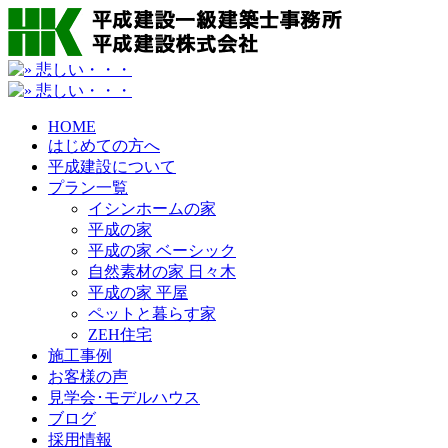
HOME
はじめての方へ
平成建設について
プラン一覧
イシンホームの家
平成の家
平成の家 ベーシック
自然素材の家 日々木
平成の家 平屋
ペットと暮らす家
ZEH住宅
施工事例
お客様の声
見学会･モデルハウス
ブログ
採用情報