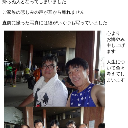
帰らぬ人となってしまいました
ご家族の悲しみの声が耳から離れません
直前に撮った写真には彼がいくつも写っていました
心より
お悔やみ
申し上げ
ます
人生につ
いて色々
考えてし
まいます