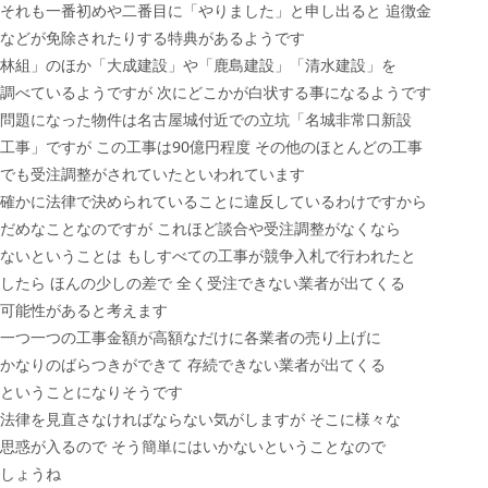
それも一番初めや二番目に「やりました」と申し出ると 追徴金
などが免除されたりする特典があるようです
林組」のほか「大成建設」や「鹿島建設」「清水建設」を
調べているようですが 次にどこかが白状する事になるようです
問題になった物件は名古屋城付近での立坑「名城非常口新設
工事」ですが この工事は90億円程度 その他のほとんどの工事
でも受注調整がされていたといわれています
確かに法律で決められていることに違反しているわけですから
だめなことなのですが これほど談合や受注調整がなくなら
ないということは もしすべての工事が競争入札で行われたと
したら ほんの少しの差で 全く受注できない業者が出てくる
可能性があると考えます
一つ一つの工事金額が高額なだけに各業者の売り上げに
かなりのばらつきができて 存続できない業者が出てくる
ということになりそうです
法律を見直さなければならない気がしますが そこに様々な
思惑が入るので そう簡単にはいかないということなので
しょうね