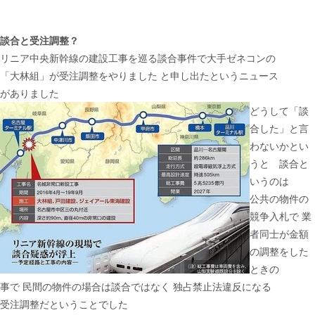
談合と受注調整？
リニア中央新幹線の建設工事を巡る談合事件で大手ゼネコンの
「大林組」が受注調整をやりました と申し出たというニュース
がありました
どうして「談
合した」と言
わないかとい
うと 談合と
いうのは
公共の物件の
競争入札で 業
者同士が金額
の調整をした
ときの
事で 民間の物件の場合は談合ではなく 独占禁止法違反になる
受注調整だということでした