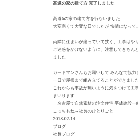
高道の家の建て方 完了しました
高道6の家の建て方を行ないました
大変寒くて大変な日でしたが 快晴になって
両隣に住まいが建っていて狭く、工事はや
ご迷惑をかけないように、注意してきちん
ました
ガードマンさんもお願いして みんなで協力
一日で屋根まで組み立てることができまし
これからも事故が無いように気をつけて工
まいります
名古屋で自然素材の注文住宅 平成建設一
こっちもね→
社長のひとりごと
2018.02.14
ブログ
社長ブログ