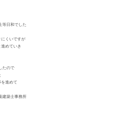
上等日和でした
りにくいですが
と進めていき
したので
た
事を進めて
級建築士事務所
古橋 