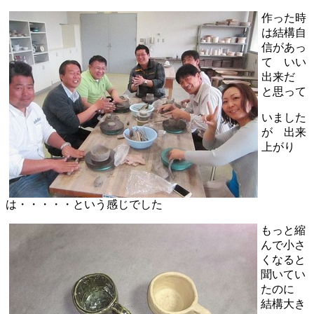
作った時
は結構自
信があっ
て いい
出来だ
と思って
いました
が 出来
上がり
は・・・・・という感じでした
もっと縮
んで小さ
くなると
聞いてい
たのに
結構大き