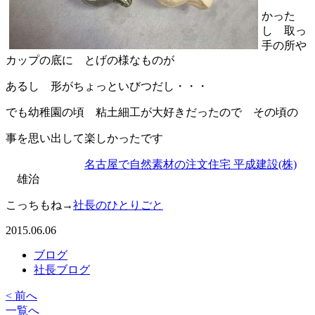
かった
し 取っ
手の所や
カップの底に とげの様なものが
あるし 形がちょっといびつだし・・・
でも幼稚園の頃 粘土細工が大好きだったので その頃の
事を思い出して楽しかったです
名古屋で自然素材の注文住宅 平成建設(株)
雄治
こっちもね→
社長のひとりごと
2015.06.06
ブログ
社長ブログ
< 前へ
一覧へ