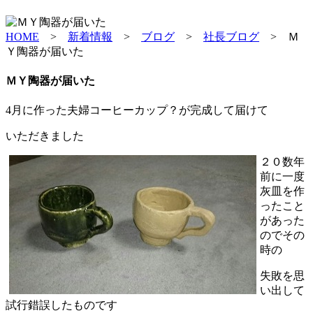
HOME
>
新着情報
>
ブログ
>
社長ブログ
>
Ｍ
Ｙ陶器が届いた
ＭＹ陶器が届いた
4月に作った夫婦コーヒーカップ？が完成して届けて
いただきました
２０数年
前に一度
灰皿を作
ったこと
があった
のでその
時の
失敗を思
い出して
試行錯誤したものです