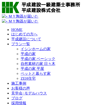
HOME
はじめての方へ
平成建設について
プラン一覧
イシンホームの家
平成の家
平成の家 ベーシック
自然素材の家 日々木
平成の家 平屋
ペットと暮らす家
ZEH住宅
施工事例
お客様の声
見学会･モデルハウス
ブログ
採用情報