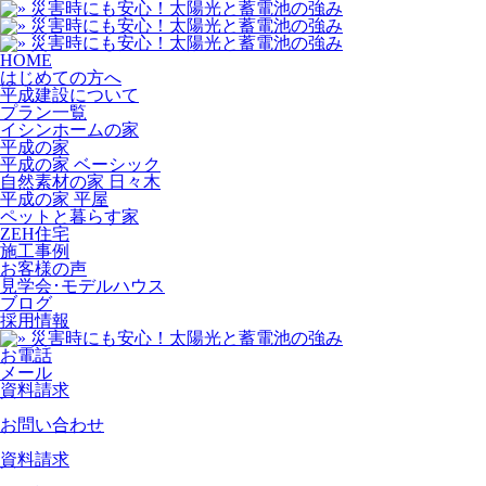
HOME
はじめての方へ
平成建設について
プラン一覧
イシンホームの家
平成の家
平成の家 ベーシック
自然素材の家 日々木
平成の家 平屋
ペットと暮らす家
ZEH住宅
施工事例
お客様の声
見学会･モデルハウス
ブログ
採用情報
お電話
メール
資料請求
お問い合わせ
資料請求