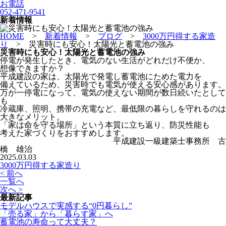
お電話
052-471-9541
新着情報
HOME
>
新着情報
>
ブログ
>
3000万円得する家造
り
>
災害時にも安心！太陽光と蓄電池の強み
災害時にも安心！太陽光と蓄電池の強み
停電が発生したとき、電気のない生活がどれだけ不便か、
想像できますか？
平成建設の家は、太陽光で発電し蓄電池にためた電力を
備えているため、災害時でも電気が使える安心感があります。
万が一停電になって、電気の使えない期間が数日続いたとして
も
冷蔵庫、照明、携帯の充電など、最低限の暮らしを守れるのは
大きなメリット。
「家は命を守る場所」という本質に立ち返り、防災性能も
考えた家づくりをおすすめします。
平成建設一級建築士事務所 古
橋 雄治
2025.03.03
3000万円得する家造り
< 前へ
一覧へ
次へ >
最新記事
モデルハウスで実感する“0円暮らし”
「売る家」から「暮らす家」へ
蓄電池の寿命って大丈夫？