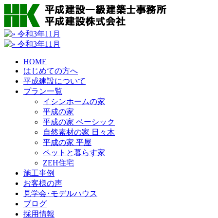
HOME
はじめての方へ
平成建設について
プラン一覧
イシンホームの家
平成の家
平成の家 ベーシック
自然素材の家 日々木
平成の家 平屋
ペットと暮らす家
ZEH住宅
施工事例
お客様の声
見学会･モデルハウス
ブログ
採用情報