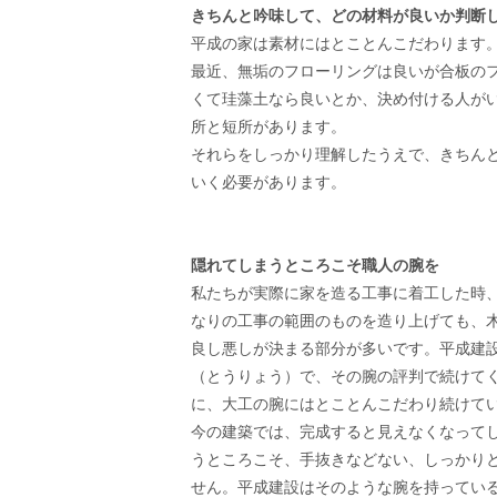
きちんと吟味して、
どの材料が良いか判断
平成の家は素材にはとことんこだわります
最近、無垢のフローリングは良いが合板の
くて珪藻土なら良いとか、決め付ける人が
所と短所があります。
それらをしっかり理解したうえで、きちん
いく必要があります。
隠れてしまうところこそ職人の腕を
私たちが実際に家を造る工事に着工した時
なりの工事の範囲のものを造り上げても、
良し悪しが決まる部分が多いです。平成建
（とうりょう）で、その腕の評判で続けて
に、大工の腕にはとことんこだわり続けて
今の建築では、完成すると見えなくなって
うところこそ、手抜きなどない、しっかり
せん。平成建設はそのような腕を持ってい