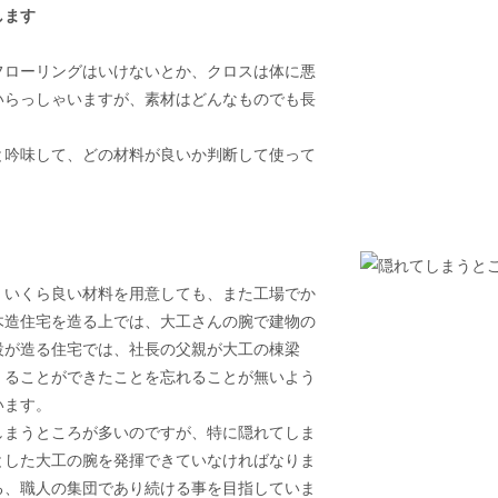
します
。
フローリングはいけないとか、クロスは体に悪
いらっしゃいますが、素材はどんなものでも長
と吟味して、どの材料が良いか判断して使って
、いくら良い材料を用意しても、また工場でか
木造住宅を造る上では、大工さんの腕で建物の
設が造る住宅では、社長の父親が大工の棟梁
くることができたことを忘れることが無いよう
います。
しまうところが多いのですが、特に隠れてしま
とした大工の腕を発揮できていなければなりま
る、職人の集団であり続ける事を目指していま