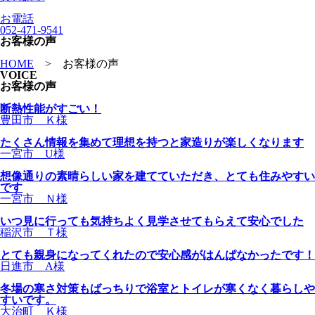
お電話
052-471-9541
お客様の声
HOME
>
お客様の声
VOICE
お客様の声
断熱性能がすごい！
豊田市 Ｋ様
たくさん情報を集めて理想を持つと家造りが楽しくなります
一宮市 U様
想像通りの素晴らしい家を建てていただき、とても住みやすい
です
一宮市 Ｎ様
いつ見に行っても気持ちよく見学させてもらえて安心でした
稲沢市 Ｔ様
とても親身になってくれたので安心感がはんぱなかったです！
日進市 A様
冬場の寒さ対策もばっちりで浴室とトイレが寒くなく暮らしや
すいです。
大治町 Ｋ様