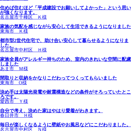
住めば住むほど「平成建設でお願いしてよかった」という思い
が強くなります。
名古屋市千種区 Ｋ様
家族の気配を感じながら安心して生活できるようになりました
東海市 Ｋ様
都市型2世代住宅で、助け合い安心して暮らせるようになりま
した。
名古屋市中村区 Ｈ様
家族全員がアレルギー持ちのため、室内のきれいな空間に配慮
しました
あま市 Ｍ様
間取りと収納をかなりこだわってつくってもらいました
東海市 O様
決め手は太陽光発電や耐震構造などの条件がそろっていたとこ
ろです。
愛西市 Ｙ様
自分で考え、決めた家はやはり愛着がわきます。
春日井市 Ｈ様
毎日が楽しくなるように壁紙やお風呂などにこだわりました。
名古屋市中村区 Ｎ様