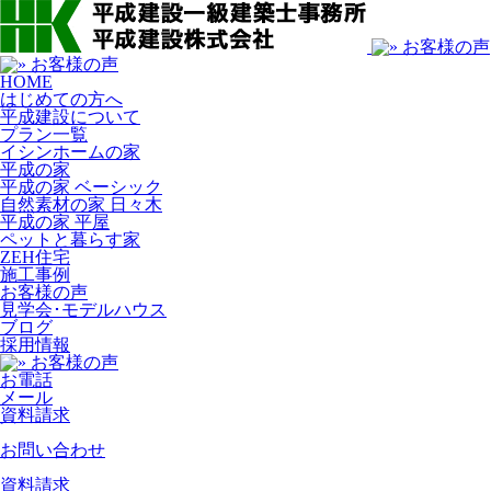
HOME
はじめての方へ
平成建設について
プラン一覧
イシンホームの家
平成の家
平成の家 ベーシック
自然素材の家 日々木
平成の家 平屋
ペットと暮らす家
ZEH住宅
施工事例
お客様の声
見学会･モデルハウス
ブログ
採用情報
お電話
メール
資料請求
お問い合わせ
資料請求