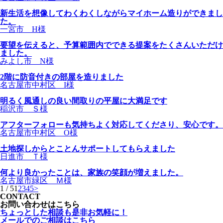
新生活を想像してわくわくしながらマイホーム造りができまし
た。
一宮市 H様
要望を伝えると、予算範囲内でできる提案をたくさんいただけ
ました。
みよし市 N様
2階に防音付きの部屋を造りました
名古屋市中村区 I様
明るく風通しの良い間取りの平屋に大満足です
稲沢市 Ｓ様
アフターフォローも気持ちよく対応してくださり、安心です。
名古屋市中村区 O様
土地探しからとことんサポートしてもらえました
日進市 Ｔ様
何より良かったことは、家族の笑顔が増えました。
名古屋市緑区 Ｍ様
1 / 5
1
2
3
4
5
>
CONTACT
お問い合わせはこちら
ちょっとした相談も是非お気軽に！
メールでのご相談はこちら