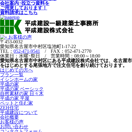
会社案内･役立つ資料を
ご用意しております！
資料請求はこちら
〒453-0032
愛知県名古屋市中村区塩池町1-17-22
TEL：
052-471-9541
/ FAX：052-471-2770
休業日：水曜･祭日 / 営業時間：08:00～18:00
愛知県名古屋市中村区にある平成建設株式会社では、名古屋市
をはじめとする尾張地方で注文住宅を創り続けております。
はじめての方へ
プラン一覧
イシンホームの家
平成の家
平成の家 ベーシック
自然素材の家 日々木
平成の家 平屋
ペットと住む家
ZEH住宅
平成建設について
会社概要
お客様の声
お問い合わせ
コンタクトフォーム