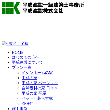
HOME
はじめての方へ
平成建設について
プラン一覧
イシンホームの家
平成の家
平成の家 ベーシック
自然素材の家 日々木
平成の家 平屋
ペットと暮らす家
ZEH住宅
施工事例