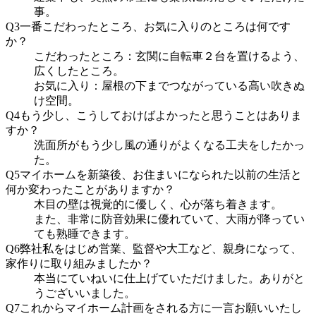
事。
Q3
一番こだわったところ、お気に入りのところは何です
か？
こだわったところ：玄関に自転車２台を置けるよう、
広くしたところ。
お気に入り：屋根の下までつながっている高い吹きぬ
け空間。
Q4
もう少し、こうしておけばよかったと思うことはありま
すか？
洗面所がもう少し風の通りがよくなる工夫をしたかっ
た。
Q5
マイホームを新築後、お住まいになられた以前の生活と
何か変わったことがありますか？
木目の壁は視覚的に優しく、心が落ち着きます。
また、非常に防音効果に優れていて、大雨が降ってい
ても熟睡できます。
Q6
弊社私をはじめ営業、監督や大工など、親身になって、
家作りに取り組みましたか？
本当にていねいに仕上げていただけました。ありがと
うございいました。
Q7
これからマイホーム計画をされる方に一言お願いいたし