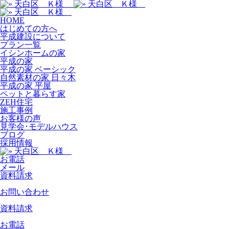
HOME
はじめての方へ
平成建設について
プラン一覧
イシンホームの家
平成の家
平成の家 ベーシック
自然素材の家 日々木
平成の家 平屋
ペットと暮らす家
ZEH住宅
施工事例
お客様の声
見学会･モデルハウス
ブログ
採用情報
お電話
メール
資料請求
お問い合わせ
資料請求
お電話