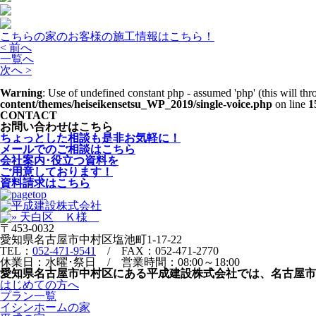
こちらの家のお客様の施工情報はこちら！
< 前へ
一覧へ
次へ >
Warning
: Use of undefined constant php - assumed 'php' (this will th
content/themes/heiseikensetsu_WP_2019/single-voice.php
on line
1
CONTACT
お問い合わせはこちら
ちょっとした相談も是非お気軽に！
メールでのご相談はこちら
会社案内･役立つ資料を
ご用意しております！
資料請求はこちら
〒453-0032
愛知県名古屋市中村区塩池町1-17-22
TEL：
052-471-9541
/ FAX：052-471-2770
休業日：水曜･祭日 / 営業時間：08:00～18:00
愛知県名古屋市中村区にある平成建設株式会社では、名古屋
はじめての方へ
プラン一覧
イシンホームの家