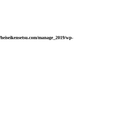
/heiseikensetsu.com/manage_2019/wp-