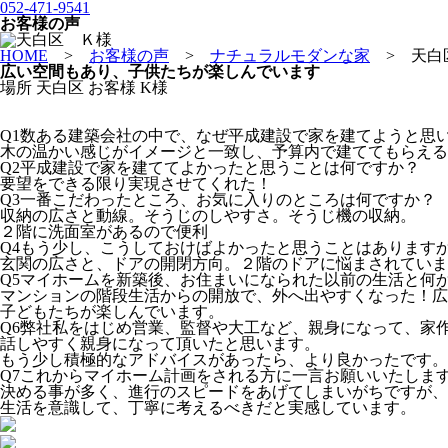
052-471-9541
お客様の声
HOME
>
お客様の声
>
ナチュラルモダンな家
>
天
広い空間もあり、子供たちが楽しんでいます
場所
天白区
お客様
K様
Q1
数ある建築会社の中で、なぜ平成建設で家を建てようと思
木の温かい感じがイメージと一致し、予算内で建ててもらえる
Q2
平成建設で家を建ててよかったと思うことは何ですか？
要望をできる限り実現させてくれた！
Q3
一番こだわったところ、お気に入りのところは何ですか？
収納の広さと動線。そうじのしやすさ。そうじ機の収納。
２階に洗面室があるので便利
Q4
もう少し、こうしておけばよかったと思うことはあります
玄関の広さと、ドアの開閉方向。２階のドアに悩まされていま
Q5
マイホームを新築後、お住まいになられた以前の生活と何
マンションの階段生活からの開放で、外へ出やすくなった！広
子どもたちが楽しんでいます。
Q6
弊社私をはじめ営業、監督や大工など、親身になって、家
話しやすく親身になって頂いたと思います。
もう少し積極的なアドバイスがあったら、より良かったです。
Q7
これからマイホーム計画をされる方に一言お願いいたしま
決める事が多く、進行のスピードをあげてしまいがちですが、
生活を意識して、丁寧に考えるべきだと実感しています。