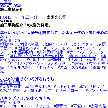
お電話
052-471-9541
施工事例紹介
HOME
>
施工事例
>
太陽光発電
WORKS
施工事例紹介「#太陽光発電」
屋根いっぱいに太陽光を設置してエネルギー代の上昇に安心の
おうち
新築 稲沢市
#
開放感
#
太陽光発電
#
収納たっぷり
#
コンパクト
#
玄関
手洗い
#
太陽光パネル
#
シンプルモダン
#
カウンターテー
ブル
#
小屋裏収納
#
光熱費0円住宅
#
ナノバブルウォータ
ー
#
落ち着いたダークカラーの外壁
#
環境にやさしい
#
経
済的な暮らし
#
心地よい
#
機能性
#
生活動線
#
理想の暮ら
し
#
やさしいアクセント
#
大きな窓
#
自然光
#
玄関手洗い
場
#
ウイルス対策
#
すっきり
#
スムーズな動線
#
電気代削
減
小上がり畳でくつろげるおうち
新築 稲沢市
#
太陽光発電
#
家事ラク動線
#
小上がり畳
#
広いリビング
#
2WAY玄関
#
土間収納
#
ファミリークローク
#
パントリー
スキップフロアのあるおうち
新築 あま市
#
シンプル
#
スタイリッシュ
#
清潔感
#
可愛い
#
太陽光発