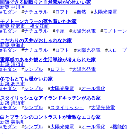
回遊できる間取りと自然素材が心地いい家
新築 中川区
#
モダン
#
ナチュラル
#
ロフト
#
自然
#
太陽光発電
モノトーンカラーの落ち着いたお家
新築 稲沢市 祖父江町
#
モダン
#
ナチュラル
#
平屋
#
太陽光発電
#
モノトーン
こだわりの天井がおしゃれなお家
新築 東海市
#
モダン
#
ナチュラル
#
ロフト
#
太陽光発電
#
スロープ
重厚感のある外観と生活導線が考えられた家
新築 清須市
#
モダン
#
シンプル
#
ロフト
#
太陽光発電
冬でもとても暖かいお家
新築 あま市
#
モダン
#
シンプル
#
太陽光発電
#
オール電化
スタイリッシュなアイランドキッチンがある家
新築 清須市
#
モダン
#
シンプル
#
スタイリッシュ
#
太陽光発電
白とブラウンのコントラストが素敵なエコな家
新築 美浜町
#
モダン
#
シンプル
#
太陽光発電
#
オール電化
#
機能的