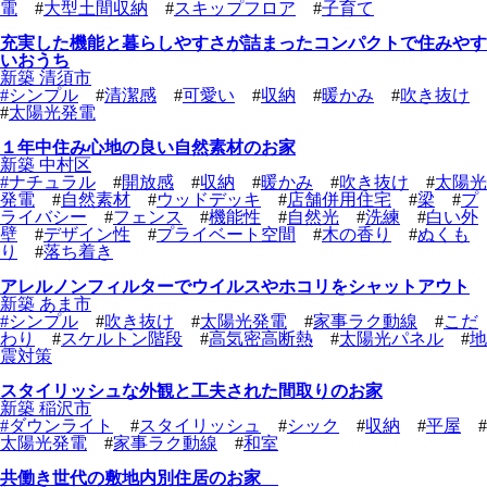
電
#
大型土間収納
#
スキップフロア
#
子育て
充実した機能と暮らしやすさが詰まったコンパクトで住みやす
いおうち
新築 清須市
#
シンプル
#
清潔感
#
可愛い
#
収納
#
暖かみ
#
吹き抜け
#
太陽光発電
１年中住み心地の良い自然素材のお家
新築 中村区
#
ナチュラル
#
開放感
#
収納
#
暖かみ
#
吹き抜け
#
太陽光
発電
#
自然素材
#
ウッドデッキ
#
店舗併用住宅
#
梁
#
プ
ライバシー
#
フェンス
#
機能性
#
自然光
#
洗練
#
白い外
壁
#
デザイン性
#
プライベート空間
#
木の香り
#
ぬくも
り
#
落ち着き
アレルノンフィルターでウイルスやホコリをシャットアウト
新築 あま市
#
シンプル
#
吹き抜け
#
太陽光発電
#
家事ラク動線
#
こだ
わり
#
スケルトン階段
#
高気密高断熱
#
太陽光パネル
#
地
震対策
スタイリッシュな外観と工夫された間取りのお家
新築 稲沢市
#
ダウンライト
#
スタイリッシュ
#
シック
#
収納
#
平屋
#
太陽光発電
#
家事ラク動線
#
和室
共働き世代の敷地内別住居のお家