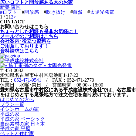
広いロフトと開放感ある木のお家
新築 東区
#
ロフト
#
開放感
#
吹き抜け
#
自然
#
太陽光発電
1 / 2
1
2
>
CONTACT
お問い合わせはこちら
ちょっとした相談も是非お気軽に！
メールでのご相談はこちら
会社案内･役立つ資料を
ご用意しております！
資料請求はこちら
〒453-0032
愛知県名古屋市中村区塩池町1-17-22
TEL：
052-471-9541
/ FAX：052-471-2770
休業日：水曜･祭日 / 営業時間：08:00～18:00
愛知県名古屋市中村区にある平成建設株式会社では、名古屋市
をはじめとする尾張地方で注文住宅を創り続けております。
はじめての方へ
プラン一覧
イシンホームの家
平成の家
平成の家 ベーシック
自然素材の家 日々木
平成の家 平屋
ペットと住む家