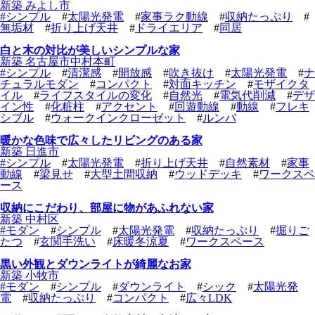
新築 みよし市
#
シンプル
#
太陽光発電
#
家事ラク動線
#
収納たっぷり
#
無垢材
#
折り上げ天井
#
ドライエリア
#
同居
白と木の対比が美しいシンプルな家
新築 名古屋市中村本町
#
シンプル
#
清潔感
#
開放感
#
吹き抜け
#
太陽光発電
#
ナ
チュラルモダン
#
コンパクト
#
対面キッチン
#
モザイクタ
イル
#
ライフスタイルの変化
#
自然光
#
電気代削減
#
デザ
イン性
#
化粧柱
#
アクセント
#
回遊動線
#
動線
#
フレキ
シブル
#
ウォークインクローゼット
#
ルンバ
暖かな色味で広々したリビングのある家
新築 日進市
#
シンプル
#
太陽光発電
#
折り上げ天井
#
自然素材
#
家事
動線
#
梁見せ
#
大型土間収納
#
ウッドデッキ
#
ワークスペ
ース
収納にこだわり、部屋に物があふれない家
新築 中村区
#
モダン
#
シンプル
#
太陽光発電
#
収納たっぷり
#
掘りご
たつ
#
玄関手洗い
#
床暖冬涼夏
#
ワークスペース
黒い外観とダウンライトが綺麗なお家
新築 小牧市
#
モダン
#
シンプル
#
ダウンライト
#
シック
#
太陽光発
電
#
収納たっぷり
#
コンパクト
#
広々LDK