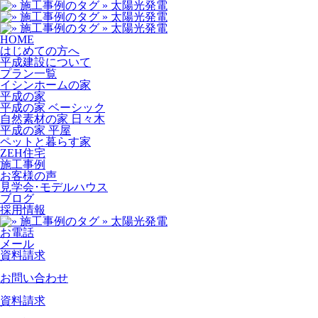
HOME
はじめての方へ
平成建設について
プラン一覧
イシンホームの家
平成の家
平成の家 ベーシック
自然素材の家 日々木
平成の家 平屋
ペットと暮らす家
ZEH住宅
施工事例
お客様の声
見学会･モデルハウス
ブログ
採用情報
お電話
メール
資料請求
お問い合わせ
資料請求