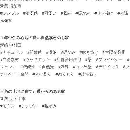
新築 清須市
#
シンプル
#
清潔感
#
可愛い
#
収納
#
暖かみ
#
吹き抜け
#
太陽
光発電
１年中住み心地の良い自然素材のお家
新築 中村区
#
ナチュラル
#
開放感
#
収納
#
暖かみ
#
吹き抜け
#
太陽光発電
#
自然素材
#
ウッドデッキ
#
店舗併用住宅
#
梁
#
プライバシー
#
フェンス
#
機能性
#
自然光
#
洗練
#
白い外壁
#
デザイン性
#
プ
ライベート空間
#
木の香り
#
ぬくもり
#
落ち着き
三角の土地に建てた暖かみのある家
新築 長久手市
#
モダン
#
シンプル
#
暖かみ