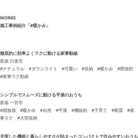
WORKS
施工事例紹介「#暖かみ」
徹底的に効率よくラクに動ける家事動線
新築 日進市
#
ナチュラル
#
ダウンライト
#
可愛い
#
収納
#
暖かみ
#
開放的
#
家事ラク動線
シンプルでスムーズに動ける平屋のおうち
新築 一宮市
#
開放感
#
暖かみ
#
自然
#
平屋
#
機能的
#
子育て
#
耐震
#
家
事ラク
#
大型収納
充実した機能と暮らしやすさが詰まったコンパクトで住みやすいおうち