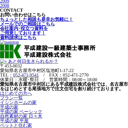
2009
2008
CONTACT
お問い合わせはこちら
ちょっとした相談も是非お気軽に！
メールでのご相談はこちら
会社案内･役立つ資料を
ご用意しております！
資料請求はこちら
〒453-0032
愛知県名古屋市中村区塩池町1-17-22
TEL：
052-471-9541
/ FAX：052-471-2770
休業日：水曜･祭日 / 営業時間：08:00～18:00
愛知県名古屋市中村区にある平成建設株式会社では、名古屋市
をはじめとする尾張地方で注文住宅を創り続けております。
はじめての方へ
プラン一覧
イシンホームの家
平成の家
平成の家 ベーシック
自然素材の家 日々木
平成の家 平屋
ペットと住む家