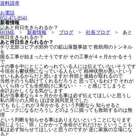
資料請求
お電話
052-471-9541
新着情報
HOME
>
新着情報
>
ブログ
>
社長ブログ
>
あと
何日生きられるか？
あと何日生きられるか？
チリ北部コピアポ郊外での鉱山落盤事故で 救助用のトンネル
を
掘る工事が始まったそうですが その工事が４ヶ月かかるそう
で
その事を中にとじこめっれている人には伝えていないそうです
今現在も鬱状態になっている人もいて 精神状態が悪いという
せいもあるからだと思いますが 外部と連絡が取れるので
当然そのうち助けてくれるだろうと 思っているわけで それが
いくら待っても全然助けに来ない・・・と感じてしまうと
余計おかしくなる気がします
私が当事者なら４ヶ月かかる事は必ず伝えてほしいと思うし
私の周りの人間も ほぼ全員同意見でした
でも もしこれが３年かかる という判断なら 知らせると
パニックになるだろうし どのように掘っても救助するのは無
理
という判断を知らせる事はありえないということになります
同じように「癌」にかかって余命がどれだけか ということも
私は必ず知らせてほしいと思うのですが 逆に家族の立場にな
ると