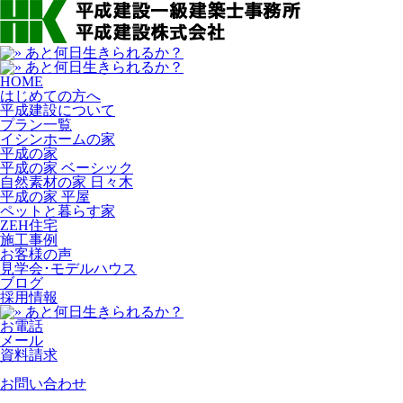
HOME
はじめての方へ
平成建設について
プラン一覧
イシンホームの家
平成の家
平成の家 ベーシック
自然素材の家 日々木
平成の家 平屋
ペットと暮らす家
ZEH住宅
施工事例
お客様の声
見学会･モデルハウス
ブログ
採用情報
お電話
メール
資料請求
お問い合わせ