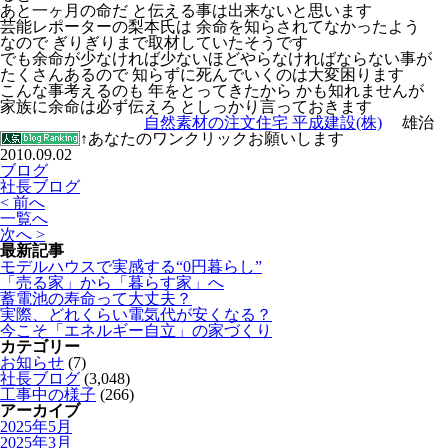
あと一ヶ月の命だ と伝える事は出来ないと思います
芸能レポーターの梨本氏は 余命を知らされてなかったよう
なので ぎりぎりまで取材していたそうです
でも余命が少なければ少ないほどやらなければならない事が
たくさんあるので 知らずに死んでいくのは大変困ります
こんな事考えるのも 年をとってきたから かも知れませんが
家族に余命は必ず伝えろ としっかり言っておきます
自然素材の注文住宅 平成建設(株)
雄治
↑あなたのワンクリックお願いします
2010.09.02
ブログ
社長ブログ
< 前へ
一覧へ
次へ >
最新記事
モデルハウスで実感する“0円暮らし”
「売る家」から「暮らす家」へ
蓄電池の寿命って大丈夫？
実際、どれくらい電気代が安くなる？
今こそ「エネルギー自立」の家づくり
カテゴリー
お知らせ
(7)
社長ブログ
(3,048)
工事中の様子
(266)
アーカイブ
2025年5月
2025年3月