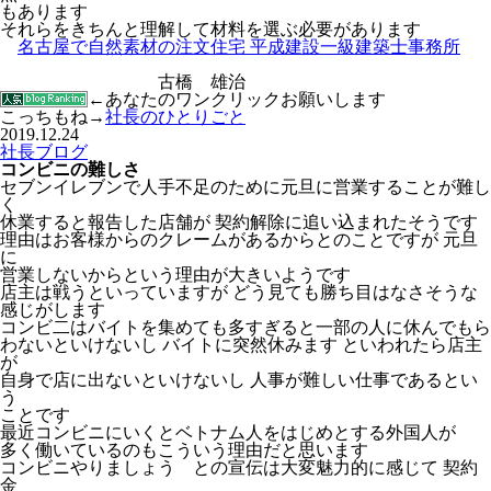
もあります
それらをきちんと理解して材料を選ぶ必要があります
名古屋で自然素材の注文住宅 平成建設一級建築士事務所
古橋 雄治
←あなたのワンクリックお願いします
こっちもね→
社長のひとりごと
2019.12.24
社長ブログ
コンビニの難しさ
セブンイレブンで人手不足のために元旦に営業することが難し
く
休業すると報告した店舗が 契約解除に追い込まれたそうです
理由はお客様からのクレームがあるからとのことですが 元旦
に
営業しないからという理由が大きいようです
店主は戦うといっていますが どう見ても勝ち目はなさそうな
感じがします
コンビ二はバイトを集めても多すぎると一部の人に休んでもら
わないといけないし バイトに突然休みます といわれたら店主
が
自身で店に出ないといけないし 人事が難しい仕事であるとい
う
ことです
最近コンビニにいくとベトナム人をはじめとする外国人が
多く働いているのもこういう理由だと思います
コンビニやりましょう との宣伝は大変魅力的に感じて 契約
金