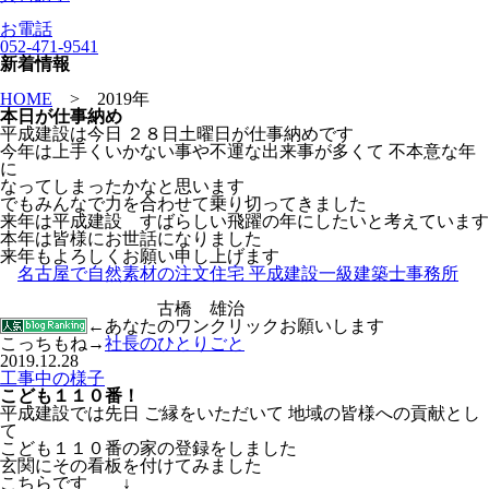
お電話
052-471-9541
新着情報
HOME
>
2019年
本日が仕事納め
平成建設は今日 ２８日土曜日が仕事納めです
今年は上手くいかない事や不運な出来事が多くて 不本意な年
に
なってしまったかなと思います
でもみんなで力を合わせて乗り切ってきました
来年は平成建設 すばらしい飛躍の年にしたいと考えています
本年は皆様にお世話になりました
来年もよろしくお願い申し上げます
名古屋で自然素材の注文住宅 平成建設一級建築士事務所
古橋 雄治
←あなたのワンクリックお願いします
こっちもね→
社長のひとりごと
2019.12.28
工事中の様子
こども１１０番！
平成建設では先日 ご縁をいただいて 地域の皆様への貢献とし
て
こども１１０番の家の登録をしました
玄関にその看板を付けてみました
こちらです ↓