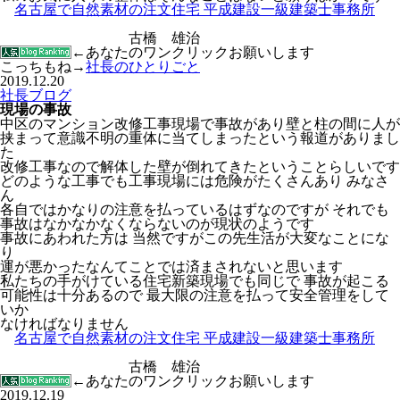
名古屋で自然素材の注文住宅 平成建設一級建築士事務所
古橋 雄治
←あなたのワンクリックお願いします
こっちもね→
社長のひとりごと
2019.12.20
社長ブログ
現場の事故
中区のマンション改修工事現場で事故があり壁と柱の間に人が
挟まって意識不明の重体に当てしまったという報道がありまし
た
改修工事なので解体した壁が倒れてきたということらしいです
どのような工事でも工事現場には危険がたくさんあり みなさ
ん
各自ではかなりの注意を払っているはずなのですが それでも
事故はなかなかなくならないのが現状のようです
事故にあわれた方は 当然ですがこの先生活が大変なことにな
り
運が悪かったなんてことでは済まされないと思います
私たちの手がけている住宅新築現場でも同じで 事故が起こる
可能性は十分あるので 最大限の注意を払って安全管理をして
いか
なければなりません
名古屋で自然素材の注文住宅 平成建設一級建築士事務所
古橋 雄治
←あなたのワンクリックお願いします
2019.12.19