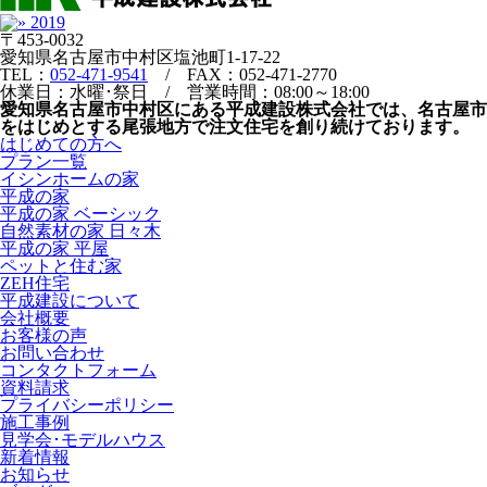
〒453-0032
愛知県名古屋市中村区塩池町1-17-22
TEL：
052-471-9541
/ FAX：052-471-2770
休業日：水曜･祭日 / 営業時間：08:00～18:00
愛知県名古屋市中村区にある平成建設株式会社では、名古屋市
をはじめとする尾張地方で注文住宅を創り続けております。
はじめての方へ
プラン一覧
イシンホームの家
平成の家
平成の家 ベーシック
自然素材の家 日々木
平成の家 平屋
ペットと住む家
ZEH住宅
平成建設について
会社概要
お客様の声
お問い合わせ
コンタクトフォーム
資料請求
プライバシーポリシー
施工事例
見学会･モデルハウス
新着情報
お知らせ