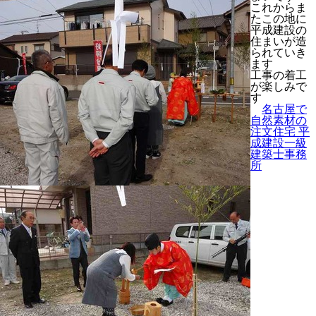
これからま
たこの地に
平成建設の
住まいが造
られていき
ます
工事の着工
が楽しみで
す
名古屋で
自然素材の
注文住宅 平
成建設一級
建築士事務
所