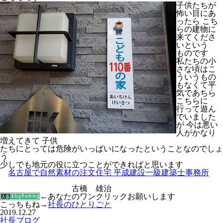
子供たちが
怖い目にあ
ったら こち
らの建物に
来てくださ
いという
ものです
私たちの小
さな頃はこ
ういうもの
もなくて平
気であちら
こちらに
行って遊ん
でいました
が 今は悪い
人がかなり
増えてきて 子供
たちにとっては危険がいっぱいになったということなのでしょ
う
少しでも地元の役に立つことができればと思います
名古屋で自然素材の注文住宅 平成建設一級建築士事務所
古橋 雄治
←あなたのワンクリックお願いします
こっちもね→
社長のひとりごと
2019.12.27
社長ブログ