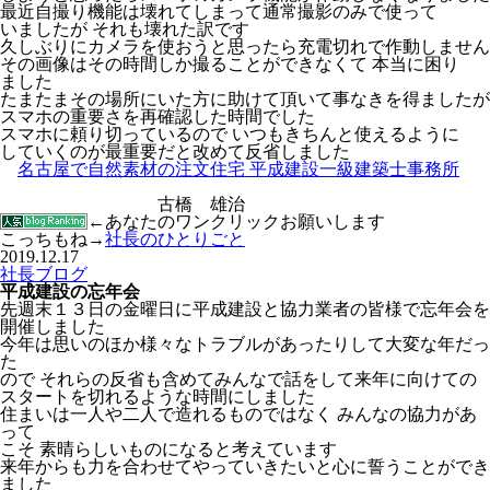
最近自撮り機能は壊れてしまって通常撮影のみで使って
いましたが それも壊れた訳です
久しぶりにカメラを使おうと思ったら充電切れで作動しません
その画像はその時間しか撮ることができなくて 本当に困り
ました
たまたまその場所にいた方に助けて頂いて事なきを得ましたが
スマホの重要さを再確認した時間でした
スマホに頼り切っているので いつもきちんと使えるように
していくのが最重要だと改めて反省しました
名古屋で自然素材の注文住宅 平成建設一級建築士事務所
古橋 雄治
←あなたのワンクリックお願いします
こっちもね→
社長のひとりごと
2019.12.17
社長ブログ
平成建設の忘年会
先週末１３日の金曜日に平成建設と協力業者の皆様で忘年会を
開催しました
今年は思いのほか様々なトラブルがあったりして大変な年だっ
た
ので それらの反省も含めてみんなで話をして来年に向けての
スタートを切れるような時間にしました
住まいは一人や二人で造れるものではなく みんなの協力があ
って
こそ 素晴らしいものになると考えています
来年からも力を合わせてやっていきたいと心に誓うことができ
ました