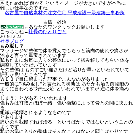
さえためれば 儲かる というイメージが大きいですが本当に
難しい仕事なのですね
名古屋で自然素材の注文住宅 平成建設一級建築士事務所
古橋 雄治
←あなたのワンクリックお願いします
こっちもね→
社長のひとりごと
2019.12.23
社長ブログ
もみ返し？
マッサージや整体で体を揉んでもらうと筋肉の疲れや痛さが
治ると言って重宝されています
私もたまにお気に入りの整体にいって揉み解してもらい 体を
調整していただいています
その整体は ものすごい痛さだけど治りが早いといわれていて
評判が良いところです
ＷＥＢで目に留まった記事でこんなのがありました
一般的に”揉み返し”と言われる状態は あたかも治る前段階の
ように言われる”好転反応”といわれていますが 逆に体を痛め
て
しまうことがある といわれます
強もみは打撲とほぼ一緒 強い衝撃によって骨との間に挟まれ
る
組織が破壊されるようなものです
とあります
痛いのを我慢すれば治る というばかりではないということの
ようです
私のお気に入りの整体はそんなことはないと願うばかりです