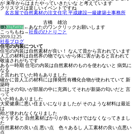
が 来年からはまたやっていきたいな と考えています
クリスマスは楽しいイベントですね
名古屋で自然素材の注文住宅 平成建設一級建築士事務所
古橋 雄治
←あなたのワンクリックお願いします
こっちもね→
社長のひとりごと
2019.12.25
社長ブログ
住宅の内装について
住宅の内装は自然素材が良い！ なんて昔から言われています
人工の材料は自然界の物でないから体に害があると言われて
敬遠されがちです
ある一時期 住宅の内装は自然素材のものを使わないと 病気に
なる
と言われていた時もありました
確かに昔人工の材料には揮発性有機化合物が使われていて 新
築時
にはその匂いが部屋の中に充満してそれが新築の匂いだと 言
って
いた時もありました
大変健康に悪い住まいになりましたが そのような材料は最近
は
殆ど使われなくなりました
そうすると 自然素材ばかりが良いわけではなくなってきまし
た
自然素材の良い点 悪い点 色々あるし 人工素材の良い点悪い
点