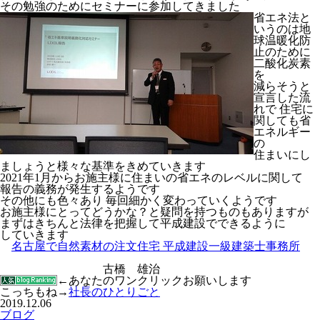
その勉強のためにセミナーに参加してきました
省エネ法と
いうのは地
球温暖化防
止のために
二酸化炭素
を
減らそうと
宣言した流
れで 住宅に
関しても省
エネルギー
の
住まいにし
ましょうと様々な基準をきめていきます
2021年1月からお施主様に住まいの省エネのレベルに関して
報告の義務が発生するようです
その他にも色々あり 毎回細かく変わっていくようです
お施主様にとってどうかな？と疑問を持つものもありますが
まずはきちんと法律を把握して平成建設でできるように
していきます
名古屋で自然素材の注文住宅 平成建設一級建築士事務所
古橋 雄治
←あなたのワンクリックお願いします
こっちもね→
社長のひとりごと
2019.12.06
ブログ