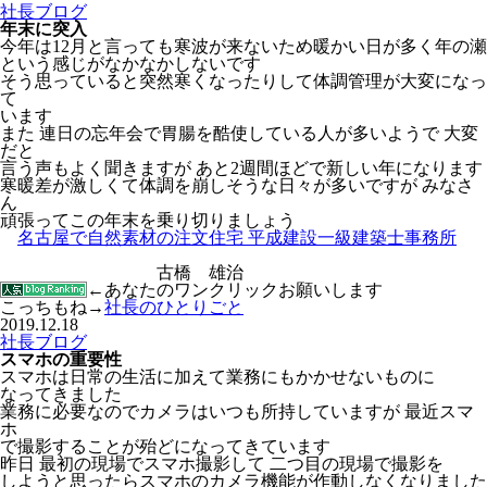
社長ブログ
年末に突入
今年は12月と言っても寒波が来ないため暖かい日が多く年の瀬
という感じがなかなかしないです
そう思っていると突然寒くなったりして体調管理が大変になっ
て
います
また 連日の忘年会で胃腸を酷使している人が多いようで 大変
だと
言う声もよく聞きますが あと2週間ほどで新しい年になります
寒暖差が激しくて体調を崩しそうな日々が多いですが みなさ
ん
頑張ってこの年末を乗り切りましょう
名古屋で自然素材の注文住宅 平成建設一級建築士事務所
古橋 雄治
←あなたのワンクリックお願いします
こっちもね→
社長のひとりごと
2019.12.18
社長ブログ
スマホの重要性
スマホは日常の生活に加えて業務にもかかせないものに
なってきました
業務に必要なのでカメラはいつも所持していますが 最近スマ
ホ
で撮影することが殆どになってきています
昨日 最初の現場でスマホ撮影して 二つ目の現場で撮影を
しようと思ったらスマホのカメラ機能が作動しなくなりました