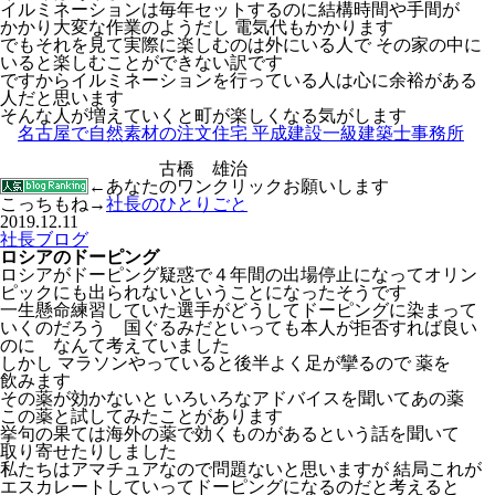
イルミネーションは毎年セットするのに結構時間や手間が
かかり大変な作業のようだし 電気代もかかります
でもそれを見て実際に楽しむのは外にいる人で その家の中に
いると楽しむことができない訳です
ですからイルミネーションを行っている人は心に余裕がある
人だと思います
そんな人が増えていくと町が楽しくなる気がします
名古屋で自然素材の注文住宅 平成建設一級建築士事務所
古橋 雄治
←あなたのワンクリックお願いします
こっちもね→
社長のひとりごと
2019.12.11
社長ブログ
ロシアのドーピング
ロシアがドーピング疑惑で４年間の出場停止になってオリン
ピックにも出られないということになったそうです
一生懸命練習していた選手がどうしてドーピングに染まって
いくのだろう 国ぐるみだといっても本人が拒否すれば良い
のに なんて考えていました
しかし マラソンやっていると後半よく足が攣るので 薬を
飲みます
その薬が効かないと いろいろなアドバイスを聞いてあの薬
この薬と試してみたことがあります
挙句の果ては海外の薬で効くものがあるという話を聞いて
取り寄せたりしました
私たちはアマチュアなので問題ないと思いますが 結局これが
エスカレートしていってドーピングになるのだと考えると