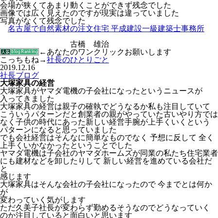
会場が狭くてあまり動くことができず残念でした
画像では広く見えたのですが現実は違っていました
写真がなくて残念でした
名古屋で自然素材の注文住宅 平成建設一級建築士事務所
古橋 雄治
←あなたのワンクリックお願いします
こっちもね→
社長のひとりごと
2019.12.16
社長ブログ
大塚家具の経営
大塚家具がヤマダ電機の子会社になったというニュースが
入ってきました
大塚家具の経営は親子の確執でどうなるか私も注目していて
こういうパターンだと創業者の親がやっていた古いやり方では
なく子供の時代にあった新しい経営手腕が上手くいくという
パターンになると思っていました
でも会社経営はそんなに簡単なものでなく 予想に反して 全く
上手くいかなかったということでした
ヤマダ電機は子会社のヤマダホームズが同業の私たち住宅業者
にも建材などを卸したりして 新しい経営を進めている会社だ
と
感じます
大塚家具はそんな会社の子会社になったので 今までとは何か
が
変わっていく気がします
ただ久美子社長が変わらず勤めるそうなのでどうなっていく
のか注目していると面白いと思います