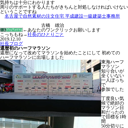
気持ちは十分にわかります
周りのサポートする人たちがきちんと対処しなければいけない
ということですね
名古屋で自然素材の注文住宅 平成建設一級建築士事務所
古橋 雄治
←あなたのワンクリックお願いします
こっちもね→
社長のひとりごと
2019.12.10
社長ブログ
還暦初のハーフマラソン
還暦になって改めてマラソンを始めたことにして 初めての
ハーフマラソンに出場しました
東海ハーフ
マラソン
知り合いが
全くいない
一人ぼっち
で
参加でした
丁度良い気
候で絶好の
マラソン日
和だったの
で目標を1時
間
50分切りに