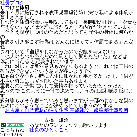
社長ブログ
しつけと体罰
来年４月に施行される改正児童虐待防止法で 親による体罰が
禁止されました
しつけと体罰の違いを明記してあり「長時間の正座」「夕食を
与えない」などは体罰に当たるとする内容だとされています
「たとえ親がしつけのためだと思っても 子供の身体に何らか
の
苦痛を引き起こす行為は どんなに軽くても体罰である」と定
義
されていて「宿題をしなかったので夕飯を与えない」
「他人のものを盗んだので罰として尻をたたいた」などは
体罰に当たる と定義されています
これに対しては反対意見もかなりあるようで これでは子供の
教育ができないという意見が多いようです
私も自分が小さい時に先生に叩かれた事が多かったし 子供が
小さい時にはお尻を叩いた事もあります
重要なのは子供に対して愛情を持っているかどうかだと
思うので このように一律で決めてしまうのは違和感を感じま
す
多分誰もがそう思っていると思いますが 一部のおかしな親の
ためにこのようなことが決められてしまうのですね
名古屋で自然素材の注文住宅 平成建設一級建築士事務所
古橋 雄治
←あなたのワンクリックお願いします
こっちもね→
社長のひとりごと
2019.12.05