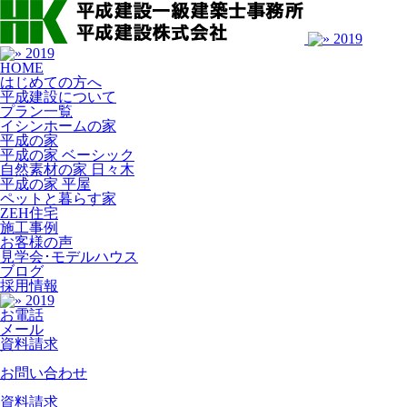
HOME
はじめての方へ
平成建設について
プラン一覧
イシンホームの家
平成の家
平成の家 ベーシック
自然素材の家 日々木
平成の家 平屋
ペットと暮らす家
ZEH住宅
施工事例
お客様の声
見学会･モデルハウス
ブログ
採用情報
お電話
メール
資料請求
お問い合わせ
資料請求