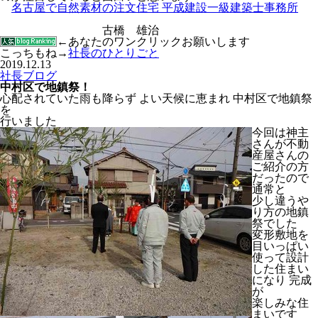
名古屋で自然素材の注文住宅 平成建設一級建築士事務所
古橋 雄治
←あなたのワンクリックお願いします
こっちもね→
社長のひとりごと
2019.12.13
社長ブログ
中村区で地鎮祭！
心配されていた雨も降らず よい天候に恵まれ 中村区で地鎮祭
を
行いました
今回は神主
さんが不動
産屋さんの
ご紹介の方
だったので
通常と
少し違うや
り方の地鎮
祭でした
変形敷地を
目いっぱい
使って設計
した住まい
になり 完成
が
楽しみな住
まいです