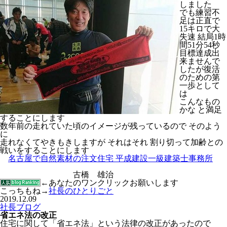
しました
でも練習不
足は正直で
15キロで大
失速 結局1時
間51分54秒
目標達成出
来ませんで
したが復活
のための第
一歩として
は
こんなもの
かな と満足
することにします
数年前の走れていた頃のイメージが残っているので そのよう
に
走れなくてやきもきしますが それはそれ 割り切って加齢との
戦いをすることにします
名古屋で自然素材の注文住宅 平成建設一級建築士事務所
古橋 雄治
←あなたのワンクリックお願いします
こっちもね→
社長のひとりごと
2019.12.09
社長ブログ
省エネ法の改正
住宅に関して「省エネ法」という法律の改正があったので