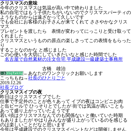
クリスマスの意味
今年のクリスマスは気温が高い中で終わりました
私の自宅ではもう子供たちがいないのでクリスマスパーティの
ようなものからは遠ざかって久しいです
でも会社にお客様のお子さんが来てくれて ささやかなクリス
マス
プレゼントを渡したら 表情が変わってにっこりと受け取って
くれました
クリスマスというものの原点の楽しさってこの表情をもらった
り
することなのかな と感じました
この心使いを大切にしていきたいなと感じた時間でした
名古屋で自然素材の注文住宅 平成建設一級建築士事務所
古橋 雄治
←あなたのワンクリックお願いします
こっちもね→
社長のひとりごと
2019.12.26
社長ブログ
クリスマスイブの夜
昨日はクリスマスイブでした
仕事で予定外のことが色々あって イブの夜はコンビニお肉
と缶ビールで ひっそりとでしたが 街では気温が高いことも
あって盛り上がっていたようです
若い頃はクリスマスなんてのも関係ない と働いていた時期
もありましたが やはりみんなが盛り上がっているのを感じる
のは楽しいことだなと思います
今年は平成建設でのクリスマスイベントなどは開催しません