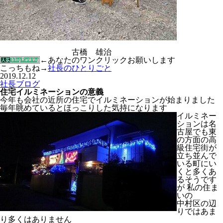
古橋 雄治
←あなたのワンクリックお願いします
こっちもね→
社長のひとりごと
2019.12.12
社長ブログ
住宅イルミネーションの意義
今年も会社の近所の住宅でイルミネーションが始まりました
毎年眺めているとほっこりした気持になります
イルミネー
ションは名
古屋でも東
の方面の高
級住宅街が
立ち並んで
いる町にい
くと多くあ
るそうです
が 私の住ま
いの
中村区の辺
りではあま
り多くはありません