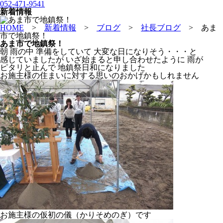
052-471-9541
新着情報
HOME
>
新着情報
>
ブログ
>
社長ブログ
>
あま
市で地鎮祭！
あま市で地鎮祭！
朝 雨の中 準備をしていて 大変な日になりそう・・・と
感じていましたが いざ始まると申し合わせたように 雨が
ピタリと止んで 地鎮祭日和になりました
お施主様の住まいに対する思いのおかげかもしれません
お施主様の仮初の儀（かりそめのぎ）です