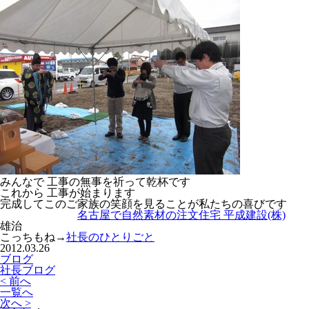
みんなで 工事の無事を祈って乾杯です
これから 工事が始まります
完成してこのご家族の笑顔を見ることが私たちの喜びです
名古屋で自然素材の注文住宅 平成建設(株)
雄治
こっちもね→
社長のひとりごと
2012.03.26
ブログ
社長ブログ
< 前へ
一覧へ
次へ >