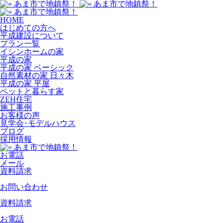
HOME
はじめての方へ
平成建設について
プラン一覧
イシンホームの家
平成の家
平成の家 ベーシック
自然素材の家 日々木
平成の家 平屋
ペットと暮らす家
ZEH住宅
施工事例
お客様の声
見学会･モデルハウス
ブログ
採用情報
お電話
メール
資料請求
お問い合わせ
資料請求
お電話