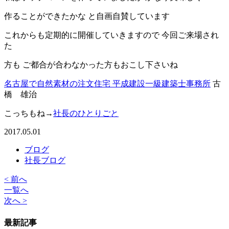
作ることができたかな と自画自賛しています
これからも定期的に開催していきますので 今回ご来場され
た
方も ご都合が合わなかった方もおこし下さいね
名古屋で自然素材の注文住宅 平成建設一級建築士事務所
古
橋 雄治
こっちもね→
社長のひとりごと
2017.05.01
ブログ
社長ブログ
< 前へ
一覧へ
次へ >
最新記事