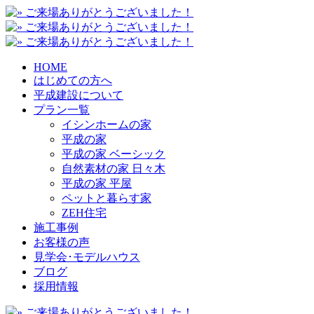
HOME
はじめての方へ
平成建設について
プラン一覧
イシンホームの家
平成の家
平成の家 ベーシック
自然素材の家 日々木
平成の家 平屋
ペットと暮らす家
ZEH住宅
施工事例
お客様の声
見学会･モデルハウス
ブログ
採用情報