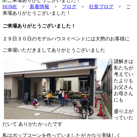
HOME
>
新着情報
>
ブログ
>
社長ブログ
>
ご
来場ありがとうございました！
ご来場ありがとうございました！
２９日３０日のモデルハウスイベントには大勢のお客様に
ご来場いただきましてありがとうございました
謎解きは
私たちが
考えてい
たよりも
お父さん
お母さん
にも
盛り上が
っていた
だいて ありがたかったです
私はポップコーンを作っていましたが かなり美味しく