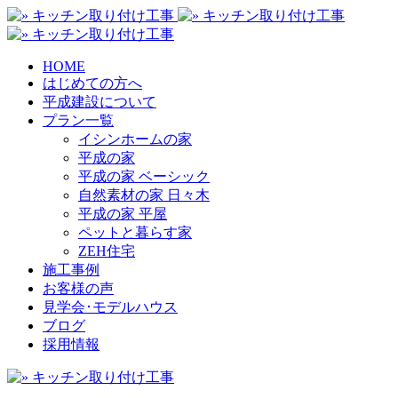
HOME
はじめての方へ
平成建設について
プラン一覧
イシンホームの家
平成の家
平成の家 ベーシック
自然素材の家 日々木
平成の家 平屋
ペットと暮らす家
ZEH住宅
施工事例
お客様の声
見学会･モデルハウス
ブログ
採用情報