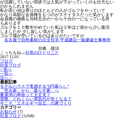
が活躍していない現状では人気が下がっていくのも仕方ない
のかもしれません
私が若い頃は周りのほとんどの人がゴルフをやっていて
かなり高額な会員権をもつのがステイタスだった気がします
会員権の価格も当時五分の一から十分の一になっている所
もあります
ゴルフを１０数年やめていた私は２年ほど前から少し復活
しましたが 少し寂しい気がします
ゴルフ場が空いているのはありがたいですが
名古屋で自然素材の注文住宅 平成建設一級建築士事務所
古橋 雄治
こっちもね→
社長のひとりごと
2017.12.01
ブログ
社長ブログ
< 前へ
一覧へ
次へ >
最新記事
モデルハウスで実感する“0円暮らし”
「売る家」から「暮らす家」へ
蓄電池の寿命って大丈夫？
実際、どれくらい電気代が安くなる？
今こそ「エネルギー自立」の家づくり
カテゴリー
お知らせ
(7)
社長ブログ
(3,048)