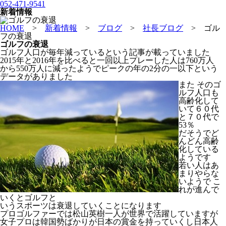
052-471-9541
新着情報
HOME
>
新着情報
>
ブログ
>
社長ブログ
>
ゴル
フの衰退
ゴルフの衰退
ゴルフ人口が毎年減っているという記事が載っていました
2015年と2016年を比べると一回以上プレーした人は760万人
から550万人に減ったようでピークの年の2分の一以下という
データがありました
また そのゴ
ルフ人口も
高齢化して
いて６０代
と７０代で
53％
だそうでど
んどん高齢
化している
ようです
若い人はあ
まりやらな
いようで こ
れが進んで
いくとゴルフと
いうスポーツは衰退していくことになります
プロゴルファーでは松山英樹一人が世界で活躍していますが
女子プロは韓国勢ばかりが日本の賞金を持っていくし日本人