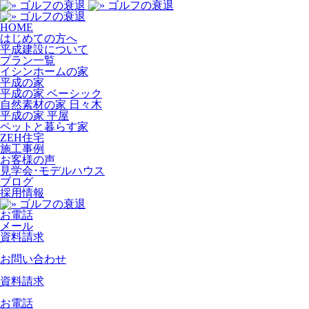
HOME
はじめての方へ
平成建設について
プラン一覧
イシンホームの家
平成の家
平成の家 ベーシック
自然素材の家 日々木
平成の家 平屋
ペットと暮らす家
ZEH住宅
施工事例
お客様の声
見学会･モデルハウス
ブログ
採用情報
お電話
メール
資料請求
お問い合わせ
資料請求
お電話