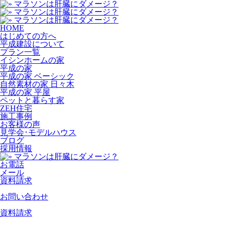
HOME
はじめての方へ
平成建設について
プラン一覧
イシンホームの家
平成の家
平成の家 ベーシック
自然素材の家 日々木
平成の家 平屋
ペットと暮らす家
ZEH住宅
施工事例
お客様の声
見学会･モデルハウス
ブログ
採用情報
お電話
メール
資料請求
お問い合わせ
資料請求