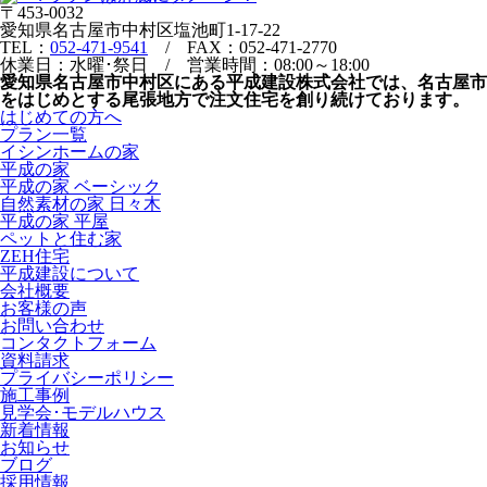
〒453-0032
愛知県名古屋市中村区塩池町1-17-22
TEL：
052-471-9541
/ FAX：052-471-2770
休業日：水曜･祭日 / 営業時間：08:00～18:00
愛知県名古屋市中村区にある平成建設株式会社では、名古屋市
をはじめとする尾張地方で注文住宅を創り続けております。
はじめての方へ
プラン一覧
イシンホームの家
平成の家
平成の家 ベーシック
自然素材の家 日々木
平成の家 平屋
ペットと住む家
ZEH住宅
平成建設について
会社概要
お客様の声
お問い合わせ
コンタクトフォーム
資料請求
プライバシーポリシー
施工事例
見学会･モデルハウス
新着情報
お知らせ
ブログ
採用情報