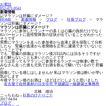
お電話
052-471-9541
新着情報
HOME
>
新着情報
>
ブログ
>
社長ブログ
>
マラ
ソンは肝臓にダメージ？
マラソンは肝臓にダメージ？
マラソンに参加したランナーの多くは心臓の負担だけでなく
82パーセントに急性腎障害の症状が出ていることがわかった
そうです
実際にマラソンを走った参加者から血液と尿を採取して分析
したら 腎臓が血液から老廃物を正常に濾過できていないと
いうことです
でも 腎臓の損傷はマラソン後2日以内には治るそうですが
まだ解らないことも多いとのことです
そうは言ってもマラソンに参加するランナーは物凄い数で
みなさん走った後も元気でお酒を飲んで騒いでいるので 肝臓
が
損傷している感じはしませんが 私はマラソン後は酔いが早い
気がします
今後マラソン後のお酒は ほどほどにしようと思いました
名古屋で自然素材の注文住宅 平成建設一級建築士事務所
古橋 雄治
こっちもね→
社長のひとりごと
2017.04.04
ブログ