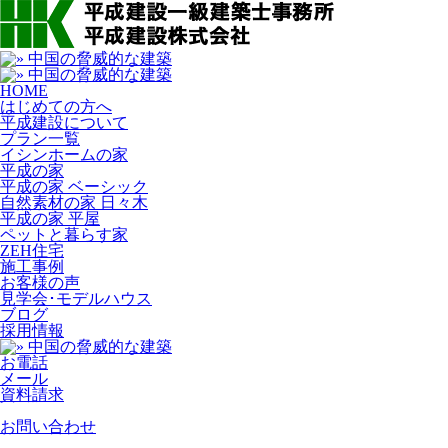
HOME
はじめての方へ
平成建設について
プラン一覧
イシンホームの家
平成の家
平成の家 ベーシック
自然素材の家 日々木
平成の家 平屋
ペットと暮らす家
ZEH住宅
施工事例
お客様の声
見学会･モデルハウス
ブログ
採用情報
お電話
メール
資料請求
お問い合わせ