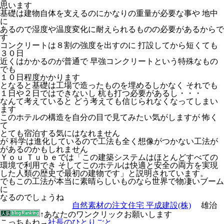
思います
基礎は建物自体を支えるのにかなりの重量が必要な事や 地中
に
あるので湿度や温度変化に耐えられるものの必要があるからで
す
コンクリートは８割の強度を出すのに 打設してから短くても
３０日
近くはかかるのが普通で 早強コンクリートという特殊なもの
でも
１０日程度かかります
となると基礎は工場で造ったものを埋めるしかなく それでも
１日や２日ではできないし 杭も打つ必要があるし・・・
なんて考えていると どう考えても信じられなくなってしまい
ます
このホテルの構造を自分の目で見てみたい気がしますが 怖く
て
とても宿泊する気にはなれません
が 科学は進化しているので工法も全く想像がつかない工法が
があるのかもしれません
Ｙｏｕ Ｔｕｂｅでは「この建築システムはほとんどすべての
環境で利用でき そしてこのホテルは快適と安全の両方を実現
した人類の歴史で最初の建物です」と説明されています。
でもこの工法が本当に素晴らしいものなら世界で物凄いブーム
に
なるのでしょうね
自然素材の注文住宅 平成建設(株)
雄治
↑あなたのワンクリックお願いします
こっちもね→
社長のひとりごと