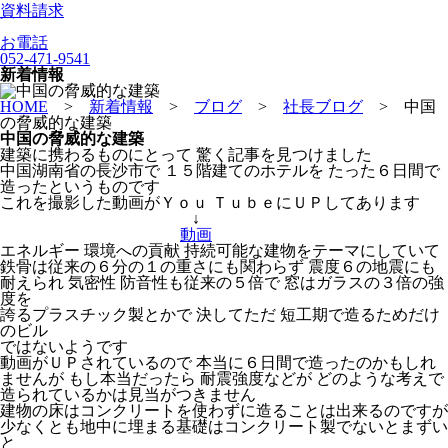
資料請求
お電話
052-471-9541
新着情報
HOME
>
新着情報
>
ブログ
>
社長ブログ
>
中国
の脅威的な建築
中国の脅威的な建築
建築に携わるものにとって 驚く記事を見つけました
中国湖南省の長沙市で １５階建てのホテルを たった６日間で
造ったというものです
これを撮影した動画がＹｏｕ ＴｕｂｅにＵＰしてあります
↓
動画
エネルギー 環境への貢献 持続可能な建物をテーマにしていて
鉄骨は従来の６分の１の重さにも関わらず 震度６の地震にも
耐えられ 気密性 防音性も従来の５倍で 窓はガラスの３倍の強
度を
誇るプラスチック製とかで 決してただ 短工期で造るためだけ
のビル
ではないようです
動画がＵＰされているので 本当に６日間で造ったのかもしれ
ませんが もし本当だったら 耐震強度などが どのような考えで
造られているかは見当がつきません
建物の床はコンクリートを使わずに造ることは出来るのですが
少なくとも地中に埋まる基礎はコンクリート製でないとまずい
と