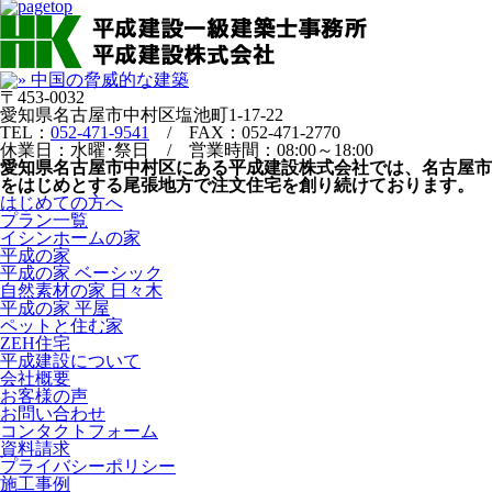
〒453-0032
愛知県名古屋市中村区塩池町1-17-22
TEL：
052-471-9541
/ FAX：052-471-2770
休業日：水曜･祭日 / 営業時間：08:00～18:00
愛知県名古屋市中村区にある平成建設株式会社では、名古屋市
をはじめとする尾張地方で注文住宅を創り続けております。
はじめての方へ
プラン一覧
イシンホームの家
平成の家
平成の家 ベーシック
自然素材の家 日々木
平成の家 平屋
ペットと住む家
ZEH住宅
平成建設について
会社概要
お客様の声
お問い合わせ
コンタクトフォーム
資料請求
プライバシーポリシー
施工事例