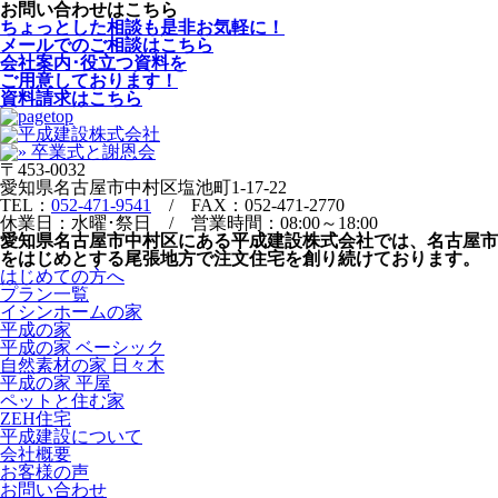
お問い合わせはこちら
ちょっとした相談も是非お気軽に！
メールでのご相談はこちら
会社案内･役立つ資料を
ご用意しております！
資料請求はこちら
〒453-0032
愛知県名古屋市中村区塩池町1-17-22
TEL：
052-471-9541
/ FAX：052-471-2770
休業日：水曜･祭日 / 営業時間：08:00～18:00
愛知県名古屋市中村区にある平成建設株式会社では、名古屋市
をはじめとする尾張地方で注文住宅を創り続けております。
はじめての方へ
プラン一覧
イシンホームの家
平成の家
平成の家 ベーシック
自然素材の家 日々木
平成の家 平屋
ペットと住む家
ZEH住宅
平成建設について
会社概要
お客様の声
お問い合わせ