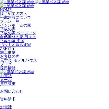
HOME
はじめての方へ
平成建設について
プラン一覧
イシンホームの家
平成の家
平成の家 ベーシック
自然素材の家 日々木
平成の家 平屋
ペットと暮らす家
ZEH住宅
施工事例
お客様の声
見学会･モデルハウス
ブログ
採用情報
お電話
メール
資料請求
お問い合わせ
資料請求
お電話