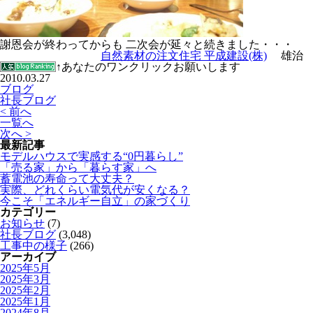
謝恩会が終わってからも 二次会が延々と続きました・・・
自然素材の注文住宅 平成建設(株)
雄治
↑あなたのワンクリックお願いします
2010.03.27
ブログ
社長ブログ
< 前へ
一覧へ
次へ >
最新記事
モデルハウスで実感する“0円暮らし”
「売る家」から「暮らす家」へ
蓄電池の寿命って大丈夫？
実際、どれくらい電気代が安くなる？
今こそ「エネルギー自立」の家づくり
カテゴリー
お知らせ
(7)
社長ブログ
(3,048)
工事中の様子
(266)
アーカイブ
2025年5月
2025年3月
2025年2月
2025年1月
2024年8月