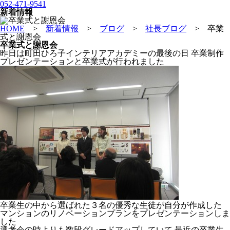
052-471-9541
新着情報
HOME
>
新着情報
>
ブログ
>
社長ブログ
>
卒業
式と謝恩会
卒業式と謝恩会
昨日は町田ひろ子インテリアアカデミーの最後の日 卒業制作
プレゼンテーションと卒業式が行われました
卒業生の中から選ばれた３名の優秀な生徒が自分が作成した
マンションのリノベーションプランをプレゼンテーションしま
した
選考会の時よりも数段グレードアップしていて 最近の卒業生