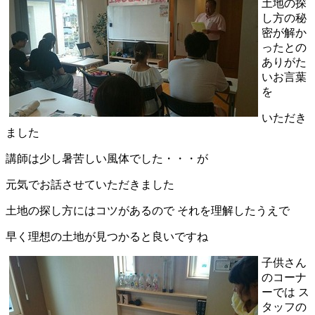
土地の探
し方の秘
密が解か
ったとの
ありがた
いお言葉
を
いただき
ました
講師は少し暑苦しい風体でした・・・が
元気でお話させていただきました
土地の探し方にはコツがあるので それを理解したうえで
早く理想の土地が見つかると良いですね
子供さん
のコーナ
ーでは ス
タッフの