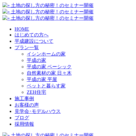
HOME
はじめての方へ
平成建設について
プラン一覧
イシンホームの家
平成の家
平成の家 ベーシック
自然素材の家 日々木
平成の家 平屋
ペットと暮らす家
ZEH住宅
施工事例
お客様の声
見学会･モデルハウス
ブログ
採用情報