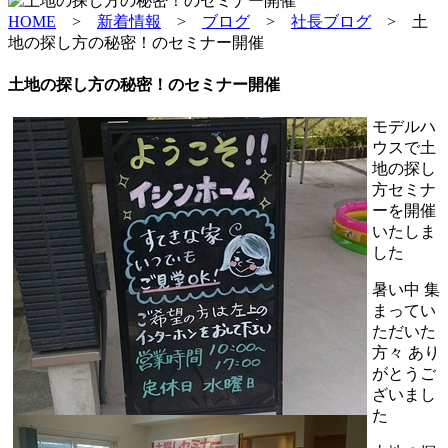
HOME
>
新着情報
>
ブログ
>
社長ブログ
>
土
地の探し方の秘密！のセミナー開催
土地の探し方の秘密！のセミナー開催
モデルハ
ウスで土
地の探し
方セミナ
ーを開催
いたしま
した
暑い中 集
まってい
ただいた
方々 あり
がとうご
ざいまし
た