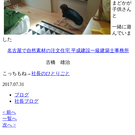
まどかが
子供さん
と
一緒に遊
んでいま
した
名古屋で自然素材の注文住宅 平成建設一級建築士事務所
古橋 雄治
こっちもね→
社長のひとりごと
2017.07.31
ブログ
社長ブログ
< 前へ
一覧へ
次へ >