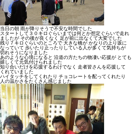
当日の朝 雨が降りそうで不安な時間でした
スタートして３０キロぐらいまでは何とか想定ぐらいで走れ
ましたが その後が良くなく 足が前に出なくて大変でした
残り７キロぐらいのところで 大きな橋が かなりの上り坂に
なっていて 歩いたり止ったりしている人が多くて気持ちが
切れそうになりました
あのような心境になると 沿道の方たちの物凄い応援が とても
嬉しくて元気付けられました
知り合いだけを応援するわけでなく 走者皆さんを応援して
くれていました
ハイタッチをしてくれたり チョコレートを配ってくれたり
人の温かさをたくさん感じました