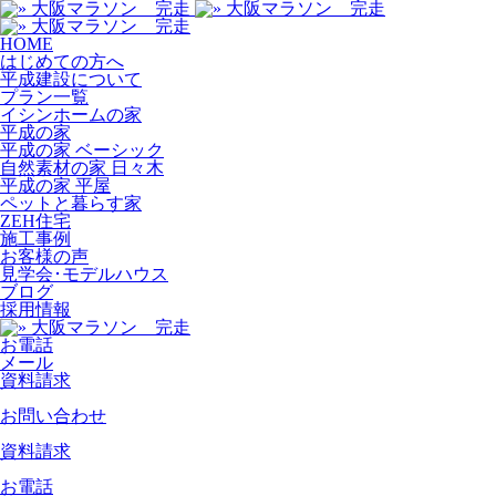
HOME
はじめての方へ
平成建設について
プラン一覧
イシンホームの家
平成の家
平成の家 ベーシック
自然素材の家 日々木
平成の家 平屋
ペットと暮らす家
ZEH住宅
施工事例
お客様の声
見学会･モデルハウス
ブログ
採用情報
お電話
メール
資料請求
お問い合わせ
資料請求
お電話