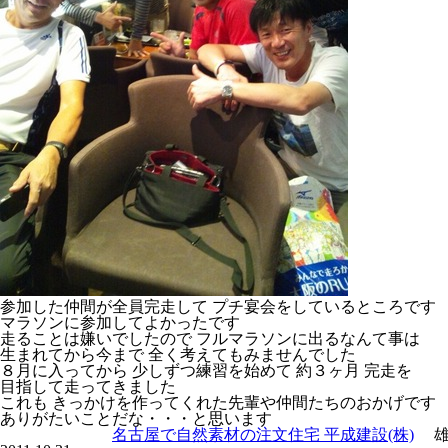
参加した仲間が全員完走して プチ宴会をしているところです
マラソンに参加してよかったです
走ることは嫌いでしたので フルマラソンに出るなんて事は
生まれてから今まで 全く考えてもみませんでした
８月に入ってから 少しずつ練習を始めて 約３ヶ月 完走を
目指して走ってきました
これも きっかけを作ってくれた先輩や仲間たちのおかげです
ありがたいことだな・・・と思います
名古屋で自然素材の注文住宅 平成建設(株)
雄