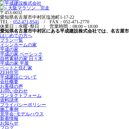
〒453-0032
愛知県名古屋市中村区塩池町1-17-22
TEL：
052-471-9541
/ FAX：052-471-2770
休業日：水曜･祭日 / 営業時間：08:00～18:00
愛知県名古屋市中村区にある平成建設株式会社では、名古屋
はじめての方へ
プラン一覧
イシンホームの家
平成の家
平成の家 ベーシック
自然素材の家 日々木
平成の家 平屋
ペットと住む家
ZEH住宅
平成建設について
会社概要
お客様の声
お問い合わせ
コンタクトフォーム
資料請求
プライバシーポリシー
施工事例
見学会･モデルハウス
新着情報
お知らせ
ブログ