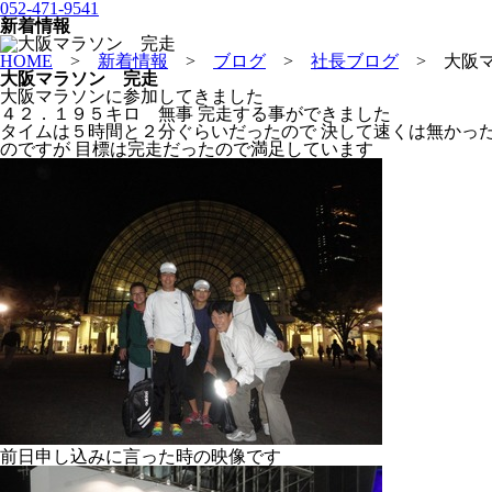
052-471-9541
新着情報
HOME
>
新着情報
>
ブログ
>
社長ブログ
>
大阪
大阪マラソン 完走
大阪マラソンに参加してきました
４２．１９５キロ 無事 完走する事ができました
タイムは５時間と２分ぐらいだったので 決して速くは無かっ
のですが 目標は完走だったので満足しています
前日申し込みに言った時の映像です