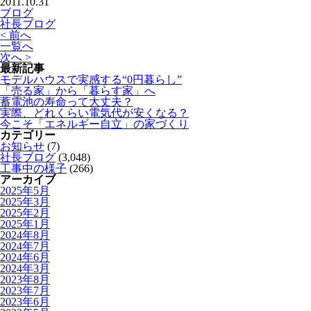
2011.10.31
ブログ
社長ブログ
< 前へ
一覧へ
次へ >
最新記事
モデルハウスで実感する“0円暮らし”
「売る家」から「暮らす家」へ
蓄電池の寿命って大丈夫？
実際、どれくらい電気代が安くなる？
今こそ「エネルギー自立」の家づくり
カテゴリー
お知らせ
(7)
社長ブログ
(3,048)
工事中の様子
(266)
アーカイブ
2025年5月
2025年3月
2025年2月
2025年1月
2024年8月
2024年7月
2024年6月
2024年3月
2023年8月
2023年7月
2023年6月