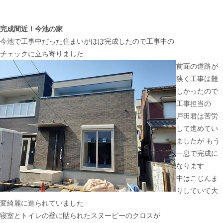
完成間近！今池の家
今池で工事中だった住まいがほぼ完成したので工事中の
チェックに立ち寄りました
前面の道路が
狭く工事は難
しかったので
工事担当の
戸田君は苦労
して進めてい
ましたが もう
一息で完成に
なります
中はこじんま
りしていて大
変綺麗に造られていました
寝室とトイレの壁に貼られたスヌーピーのクロスが