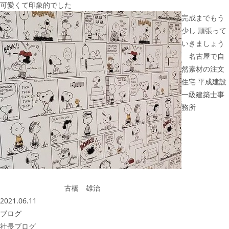
可愛くて印象的でした
完成までもう
少し 頑張って
いきましょう
名古屋で自
然素材の注文
住宅 平成建設
一級建築士事
務所
古橋 雄治
2021.06.11
ブログ
社長ブログ