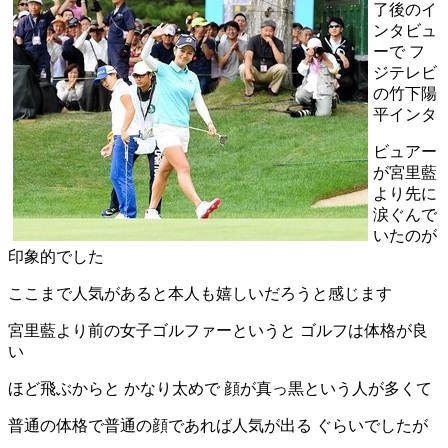
了後のイ
ンタビュ
ーで フ
ジテレビ
の竹下陽
平インタ
ビュアー
が宮里藍
より先に
涙ぐんで
いたのが
印象的でした
ここまで人気があると本人も嬉しいだろうと感じます
宮里藍より前の女子ゴルファーというと ゴルフは体格が良
い
ほど飛ぶからと かなり太めで 顔が真っ黒という人が多くて
普通の体格で普通の顔であれば人気が出る ぐらいでしたが