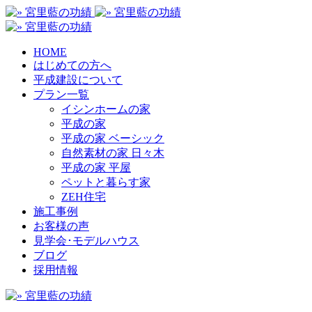
HOME
はじめての方へ
平成建設について
プラン一覧
イシンホームの家
平成の家
平成の家 ベーシック
自然素材の家 日々木
平成の家 平屋
ペットと暮らす家
ZEH住宅
施工事例
お客様の声
見学会･モデルハウス
ブログ
採用情報