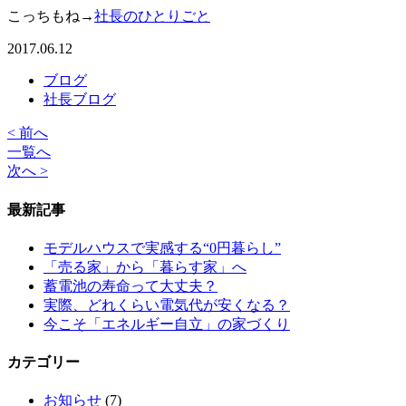
こっちもね→
社長のひとりごと
2017.06.12
ブログ
社長ブログ
< 前へ
一覧へ
次へ >
最新記事
モデルハウスで実感する“0円暮らし”
「売る家」から「暮らす家」へ
蓄電池の寿命って大丈夫？
実際、どれくらい電気代が安くなる？
今こそ「エネルギー自立」の家づくり
カテゴリー
お知らせ
(7)