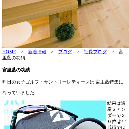
HOME
>
新着情報
>
ブログ
>
社長ブログ
>
宮
里藍の功績
宮里藍の功績
昨日の女子ゴルフ・サントリーレディースは 宮里藍特集に
なっていました
結果は通
産２アン
ダーで２
６位 よい
成績では