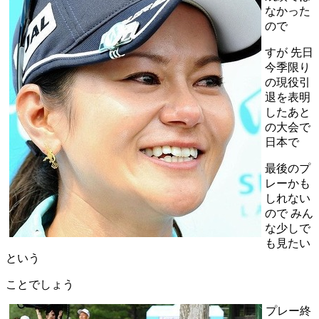
なかった
ので
すが 先日
今季限り
の現役引
退を表明
したあと
の大会で
日本で
最後のプ
レーかも
しれない
ので みん
な少しで
も見たい
という
ことでしょう
プレー終