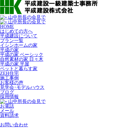
HOME
はじめての方へ
平成建設について
プラン一覧
イシンホームの家
平成の家
平成の家 ベーシック
自然素材の家 日々木
平成の家 平屋
ペットと暮らす家
ZEH住宅
施工事例
お客様の声
見学会･モデルハウス
ブログ
採用情報
お電話
メール
資料請求
お問い合わせ