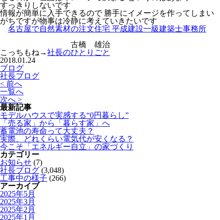
すっきりしないです
情報が簡単に入手できるので 勝手にイメージを作ってしまい
がちですが物事は冷静に考えていきたいです
名古屋で自然素材の注文住宅 平成建設一級建築士事務所
古橋 雄治
こっちもね→
社長のひとりごと
2018.01.24
ブログ
社長ブログ
< 前へ
一覧へ
次へ >
最新記事
モデルハウスで実感する“0円暮らし”
「売る家」から「暮らす家」へ
蓄電池の寿命って大丈夫？
実際、どれくらい電気代が安くなる？
今こそ「エネルギー自立」の家づくり
カテゴリー
お知らせ
(7)
社長ブログ
(3,048)
工事中の様子
(266)
アーカイブ
2025年5月
2025年3月
2025年2月
2025年1月