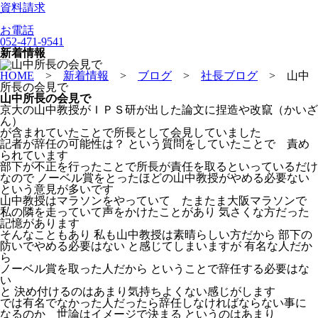
資料請求
お電話
052-471-9541
新着情報
HOME
>
新着情報
>
ブログ
>
社長ブログ
>
山中
所長の会見で
山中所長の会見で
京大の山中教授がＩＰＳ研が出した論文に捏造や改竄（かいざ
ん）
が含まれていたことで所長として会見していました
記者が辞任の可能性は？ という質問をしていたことで 責め
られています
部下が不正を行ったことで所長が責任を取るといっているだけ
なので ノーベル賞をとったほどの山中教授がやめる必要ない
という意見が多いです
山中教授はマラソンをやっていて たまたま大阪マラソンで
私の隣を走っていて声をかけたことがあり 気さくな方だった
記憶があります
そんなこともあり 私も山中教授は素晴らしい方だから 部下の
防いでやめる必要はない と感じてしまいますが 有名な人だか
ら
ノーベル賞を取った人だから ということで辞任する必要はな
い
と 決め付けるのはあまり気持ちよくない感じがします
では有名でなかった人だったら辞任しなければならない事に
なるのか 世論はイメージで決まる というのはあまり