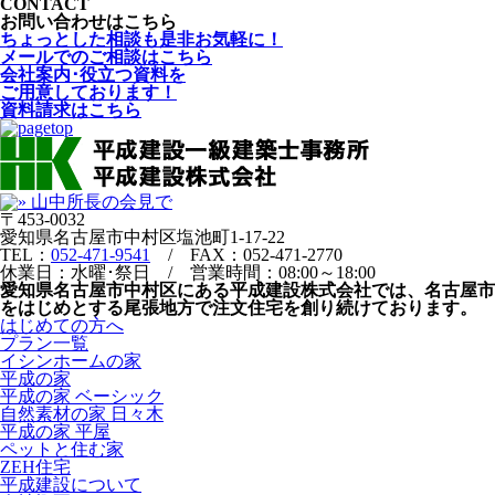
CONTACT
お問い合わせはこちら
ちょっとした相談も是非お気軽に！
メールでのご相談はこちら
会社案内･役立つ資料を
ご用意しております！
資料請求はこちら
〒453-0032
愛知県名古屋市中村区塩池町1-17-22
TEL：
052-471-9541
/ FAX：052-471-2770
休業日：水曜･祭日 / 営業時間：08:00～18:00
愛知県名古屋市中村区にある平成建設株式会社では、名古屋市
をはじめとする尾張地方で注文住宅を創り続けております。
はじめての方へ
プラン一覧
イシンホームの家
平成の家
平成の家 ベーシック
自然素材の家 日々木
平成の家 平屋
ペットと住む家
ZEH住宅
平成建設について