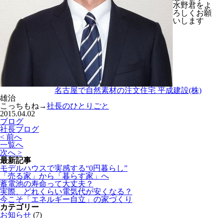
水野君をよ
ろしくお願
いします
名古屋で自然素材の注文住宅 平成建設(株)
雄治
こっちもね→
社長のひとりごと
2015.04.02
ブログ
社長ブログ
< 前へ
一覧へ
次へ >
最新記事
モデルハウスで実感する“0円暮らし”
「売る家」から「暮らす家」へ
蓄電池の寿命って大丈夫？
実際、どれくらい電気代が安くなる？
今こそ「エネルギー自立」の家づくり
カテゴリー
お知らせ
(7)