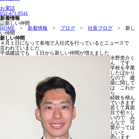
お電話
052-471-9541
新着情報
HOME
>
新着情報
>
ブログ
>
社長ブログ
>
新し
い仲間
新しい仲間
４月１日になって各地で入社式を行っているとニュースで
言われていました
平成建設でも １日から新しい仲間が増えました
水野恵介く
ん です
学校を卒業
したばかり
なので 建
築に関して
は これか
ら
経験を積ん
でいきます
若くて真面
目で初々し
いので み
んなで 可
愛がってほ
しいと
思います