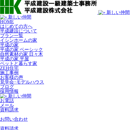
HOME
はじめての方へ
平成建設について
プラン一覧
イシンホームの家
平成の家
平成の家 ベーシック
自然素材の家 日々木
平成の家 平屋
ペットと暮らす家
ZEH住宅
施工事例
お客様の声
見学会･モデルハウス
ブログ
採用情報
お電話
メール
資料請求
お問い合わせ
資料請求