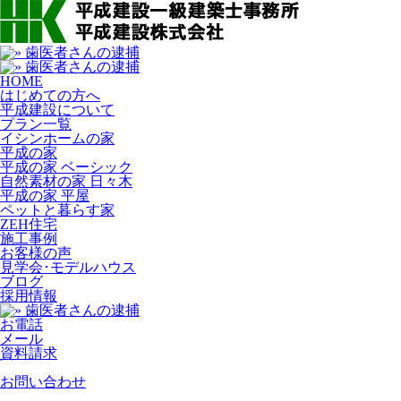
HOME
はじめての方へ
平成建設について
プラン一覧
イシンホームの家
平成の家
平成の家 ベーシック
自然素材の家 日々木
平成の家 平屋
ペットと暮らす家
ZEH住宅
施工事例
お客様の声
見学会･モデルハウス
ブログ
採用情報
お電話
メール
資料請求
お問い合わせ