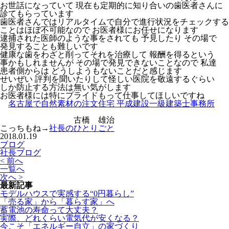
お世話になっていて 現在も定期的に知り合いの歯医者さんに
診てもらっています
歯医者さんではリアルタイムで自分で進行状況をチェックする
ことはほぼ不可能なので お医者様にお任せになります
逮捕された医師のような事をされても 予見したり その場で
発見することも難しいです
健康な歯をわざと削ってそれを治療して 報酬を得るという
事かもしれませんが その場で発見できないことなので 私達
患者側からは どうしようもないことだと感じます
せいぜい 評判を聞いたりして怪しい医院を敬遠するぐらい
しか防止する方法は無い気がします
お医者様には特にプライドもって仕事してほしいですね
名古屋で自然素材の注文住宅 平成建設一級建築士事務所
古橋 雄治
こっちもね→
社長のひとりごと
2018.01.19
ブログ
社長ブログ
< 前へ
一覧へ
次へ >
最新記事
モデルハウスで実感する“0円暮らし”
「売る家」から「暮らす家」へ
蓄電池の寿命って大丈夫？
実際、どれくらい電気代が安くなる？
今こそ「エネルギー自立」の家づくり