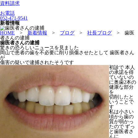
資料請求
お電話
052-471-9541
新着情報
HOME
>
新着情報
>
ブログ
>
社長ブログ
>
歯医
者さんの逮捕
歯医者さんの逮捕
驚きの恐ろしいニュースを見ました
岡山で患者の歯を不必要に削り損傷させたとして 歯医者さん
が
傷害の疑いで逮捕されたそうです
初診で 本人
の承諾を得
ていないの
に奥歯2本の
健康な部分
を
切削したと
いうことで
す
私は小さい
頃から歯の
質が弱かっ
たので ずっ
と歯医者さ
んに