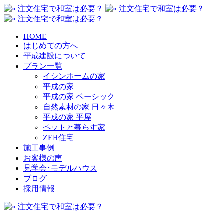
HOME
はじめての方へ
平成建設について
プラン一覧
イシンホームの家
平成の家
平成の家 ベーシック
自然素材の家 日々木
平成の家 平屋
ペットと暮らす家
ZEH住宅
施工事例
お客様の声
見学会･モデルハウス
ブログ
採用情報