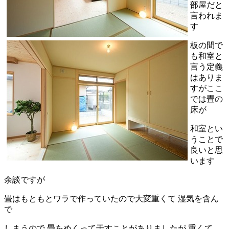
部屋だと
言われま
す
板の間で
も和室と
言う定義
はありま
すがここ
では畳の
床が
和室とい
うことで
良いと思
います
余談ですが
畳はもともとワラで作っていたので大変重くて 湿気を含ん
で
しまうので 畳をめくって干すことがありましたが 重くて