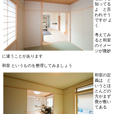
知ってる
よ と言
われそう
ですが よ
く
考えてみ
ると和室
のイメー
ジが微妙
に違うことがあります
和室 というものを整理してみましょう
和室の定
義は と
いうとほ
とんどの
方がまず
畳が敷い
てある