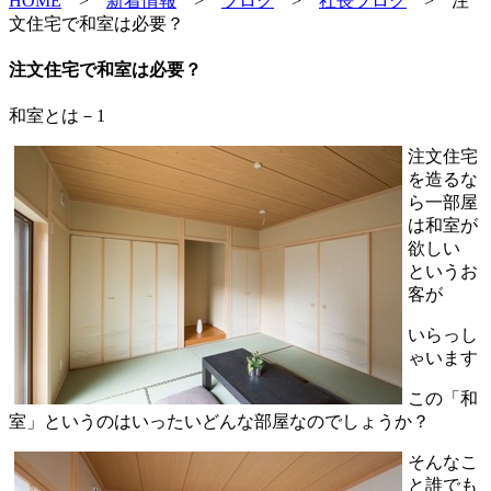
HOME
>
新着情報
>
ブログ
>
社長ブログ
>
注
文住宅で和室は必要？
注文住宅で和室は必要？
和室とは－1
注文住宅
を造るな
ら一部屋
は和室が
欲しい
というお
客が
いらっし
ゃいます
この「和
室」というのはいったいどんな部屋なのでしょうか？
そんなこ
と誰でも