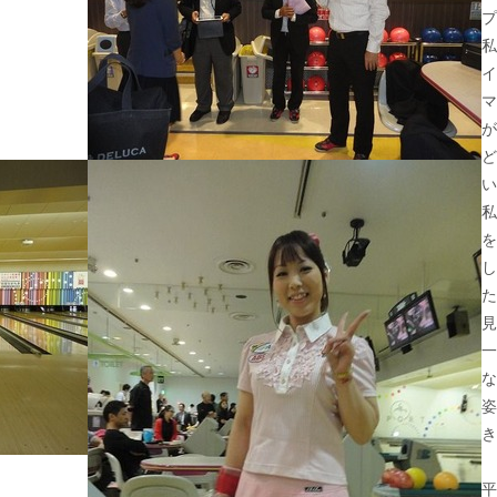
プ
私
イ
マ
が
ど
い
私
を
し
た
見
一
な
姿
き
平