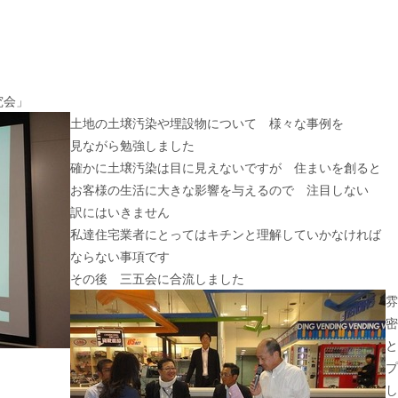
究会」
土地の土壌汚染や埋設物について 様々な事例を
見ながら勉強しました
確かに土壌汚染は目に見えないですが 住まいを創ると
お客様の生活に大きな影響を与えるので 注目しない
訳にはいきません
私達住宅業者にとってはキチンと理解していかなければ
ならない事項です
その後 三五会に合流しました
雰
密
と
プ
し