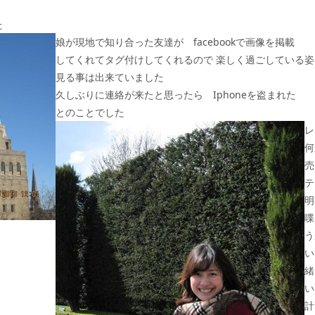
た
娘が現地で知り合った友達が facebookで画像を掲載
してくれてタグ付けしてくれるので 楽しく過ごしている姿
見る事は出来ていました
久しぶりに連絡が来たと思ったら Iphoneを盗まれた
とのことでした
レ
何
売
テ
喋
う
い
緒
い
計