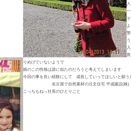
人
一
そ
よ
警
う
入
異
りめげていないようで
娘のこの性格は誰に似たのだろうと考えてしまいます
今回の事を良い経験にして 成長していってほしいと願う
名古屋で自然素材の注文住宅 平成建設(株)
こっちもね→
社長のひとりごと