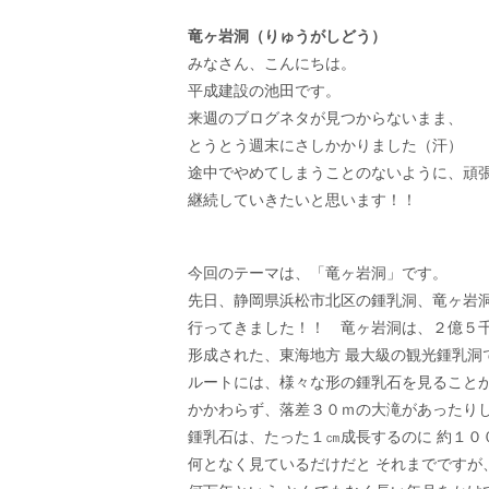
竜ヶ岩洞（りゅうがしどう）
みなさん、こんにちは。
平成建設の池田です。
来週のブログネタが見つからないまま、
とうとう週末にさしかかりました（汗）
途中でやめてしまうことのないように、頑
継続していきたいと思います！！
今回のテーマは、「竜ヶ岩洞」です。
先日、静岡県浜松市北区の鍾乳洞、竜ヶ岩
行ってきました！！ 竜ヶ岩洞は、２億５
形成された、東海地方 最大級の観光鍾乳洞
ルートには、様々な形の鍾乳石を見ること
かかわらず、落差３０ｍの大滝があったり
鍾乳石は、たった１㎝成長するのに 約１０
何となく見ているだけだと それまでですが