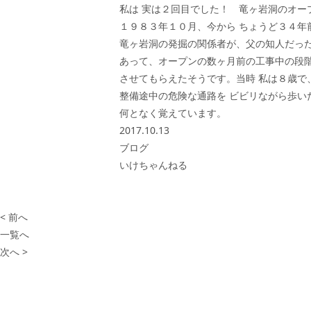
私は 実は２回目でした！ 竜ヶ岩洞のオー
１９８３年１０月、今から ちょうど３４年
竜ヶ岩洞の発掘の関係者が、父の知人だっ
あって、オープンの数ヶ月前の工事中の段
させてもらえたそうです。当時 私は８歳で
整備途中の危険な通路を ビビリながら歩い
何となく覚えています。
2017.10.13
ブログ
いけちゃんねる
< 前へ
一覧へ
次へ >