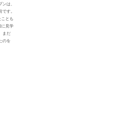
プンは、
前です。
たことも
階に見学
、まだ
たのを