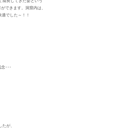
て成長してきた姿という
方ができます。洞窟内は、
快適でした～！！
･･･
したが、