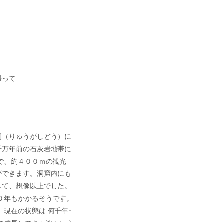
張って
洞（りゅうがしどう）に
千万年前の石灰岩地帯に
で、約４００ｍの観光
ができます。洞窟内にも
して、想像以上でした。
０年もかかるそうです。
、現在の状態は 何千年･