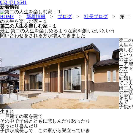
052-471-9541
新着情報
HOME
>
新着情報
>
ブログ
>
社長ブログ
>
第二
の人生を楽しむ家－１
第二の人生を楽しむ家－１
最近 第二の人生を楽しめるような家を創りたいという
問い合わせをされる方が増えてきました
第二の
人生を
楽しむ
という
のはシ
ニア層
の方々
です
結婚し
てご夫
婦二人
の生活
を楽し
んで
子供が
生まれ
一戸建ての家を建て
その中で子供とともに悲しんだり怒ったり
笑ったり喜んだり
子供が成長して この家から巣立っていき