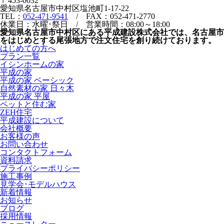
〒453-0032
愛知県名古屋市中村区塩池町1-17-22
TEL：
052-471-9541
/ FAX：052-471-2770
休業日：水曜･祭日 / 営業時間：08:00～18:00
愛知県名古屋市中村区にある平成建設株式会社では、名古屋市
をはじめとする尾張地方で注文住宅を創り続けております。
はじめての方へ
プラン一覧
イシンホームの家
平成の家
平成の家 ベーシック
自然素材の家 日々木
平成の家 平屋
ペットと住む家
ZEH住宅
平成建設について
会社概要
お客様の声
お問い合わせ
コンタクトフォーム
資料請求
プライバシーポリシー
施工事例
見学会･モデルハウス
新着情報
お知らせ
ブログ
採用情報