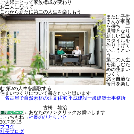
ご夫婦にとって家族構成が変わり
お二人になって
これから新たに第二の人生を楽しもう
または子供
さんが家庭
を持ち 二
世帯となり
新しい生活
スタイルを
作り上げて
いこうとい
う
第二の人生
を楽しむた
めの住まい
つくり
悠々自適な
毎日を楽し
む 第2の人生を謳歌する
住まいつくりについて書きたいと思います
名古屋で自然素材の注文住宅 平成建設一級建築士事務所
古橋 雄治
←あなたのワンクリックお願いします
こっちもね→
社長のひとりごと
2017.09.15
ブログ
社長ブログ