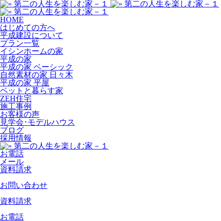
HOME
はじめての方へ
平成建設について
プラン一覧
イシンホームの家
平成の家
平成の家 ベーシック
自然素材の家 日々木
平成の家 平屋
ペットと暮らす家
ZEH住宅
施工事例
お客様の声
見学会･モデルハウス
ブログ
採用情報
お電話
メール
資料請求
お問い合わせ
資料請求
お電話