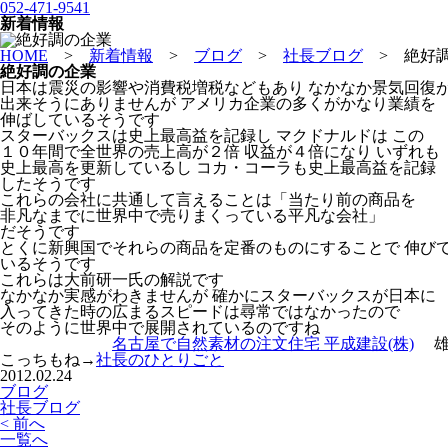
052-471-9541
新着情報
HOME
>
新着情報
>
ブログ
>
社長ブログ
>
絶好
絶好調の企業
日本は震災の影響や消費税増税などもあり なかなか景気回復
出来そうにありませんが アメリカ企業の多くがかなり業績を
伸ばしているそうです
スターバックスは史上最高益を記録し マクドナルドは この
１０年間で全世界の売上高が２倍 収益が４倍になり いずれも
史上最高を更新しているし コカ・コーラも史上最高益を記録
したそうです
これらの会社に共通して言えることは「当たり前の商品を
非凡なまでに世界中で売りまくっている平凡な会社」
だそうです
とくに新興国でそれらの商品を定番のものにすることで 伸び
いるそうです
これらは大前研一氏の解説です
なかなか実感がわきませんが 確かにスターバックスが日本に
入ってきた時の広まるスピードは尋常ではなかったので
そのように世界中で展開されているのですね
名古屋で自然素材の注文住宅 平成建設(株)
雄
こっちもね→
社長のひとりごと
2012.02.24
ブログ
社長ブログ
< 前へ
一覧へ