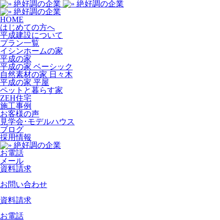
HOME
はじめての方へ
平成建設について
プラン一覧
イシンホームの家
平成の家
平成の家 ベーシック
自然素材の家 日々木
平成の家 平屋
ペットと暮らす家
ZEH住宅
施工事例
お客様の声
見学会･モデルハウス
ブログ
採用情報
お電話
メール
資料請求
お問い合わせ
資料請求
お電話