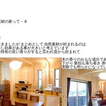
素材の家って－８
材
た
きましたが まとめとして 自然素材が好まれるのは
癒し効果がある事が大きいと考えています
は特有の良い香りがすると言われ昔から好まれて
木の香りのおもな成分で
下がり 脈拍も落ち着き 
実験でも明らかになって