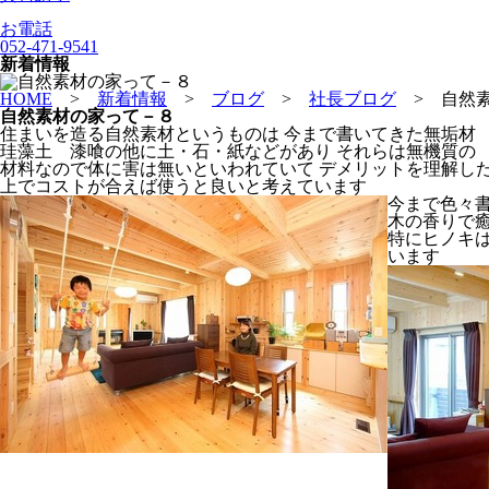
お電話
052-471-9541
新着情報
HOME
>
新着情報
>
ブログ
>
社長ブログ
>
自然
自然素材の家って－８
住まいを造る自然素材というものは 今まで書いてきた無垢
珪藻土 漆喰の他に土・石・紙などがあり それらは無機質の
材料なので体に害は無いといわれていて デメリットを理解し
上でコストが合えば使うと良いと考えています
今まで色々書
木の香りで
特にヒノキ
います