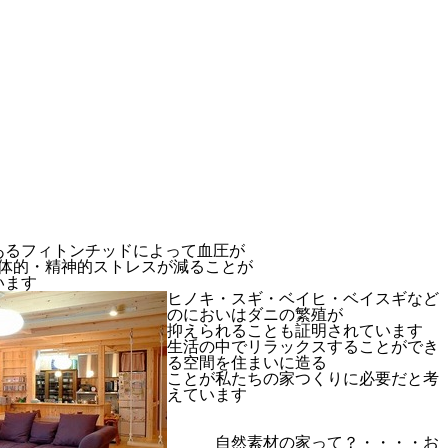
あるフィトンチッドによって血圧が
身体的・精神的ストレスが減ることが
います
ヒノキ・スギ・ベイヒ・ベイスギなど
のにおいはダニの繁殖が
抑えられることも証明されています
生活の中でリラックスすることができ
る空間を住まいに造る
ことが私たちの家つくりに必要だと考
えています
自然素材の家って？・・・・お