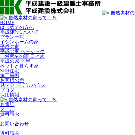
HOME
はじめての方へ
平成建設について
プラン一覧
イシンホームの家
平成の家
平成の家 ベーシック
自然素材の家 日々木
平成の家 平屋
ペットと暮らす家
ZEH住宅
施工事例
お客様の声
見学会･モデルハウス
ブログ
採用情報
お電話
メール
資料請求
お問い合わせ
資料請求