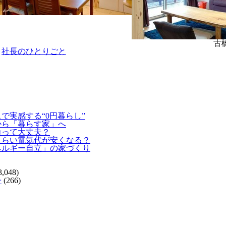
古橋 雄
→
社長のひとりごと
で実感する“0円暮らし”
から「暮らす家」へ
命って大丈夫？
くらい電気代が安くなる？
ネルギー自立」の家づくり
3,048)
子
(266)