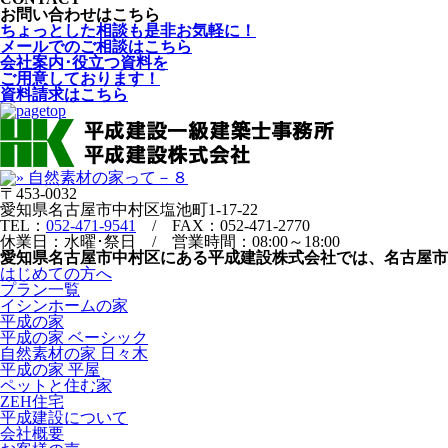
お問い合わせはこちら
ちょっとした相談も是非お気軽に！
メールでのご相談はこちら
会社案内･役立つ資料を
ご用意しております！
資料請求はこちら
〒453-0032
愛知県名古屋市中村区塩池町1-17-22
TEL：
052-471-9541
/ FAX：052-471-2770
休業日：水曜･祭日 / 営業時間：08:00～18:00
愛知県名古屋市中村区にある平成建設株式会社では、名古屋
はじめての方へ
プラン一覧
イシンホームの家
平成の家
平成の家 ベーシック
自然素材の家 日々木
平成の家 平屋
ペットと住む家
ZEH住宅
平成建設について
会社概要