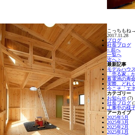
こっちもね
2017.11.28
ブログ
社長ブログ
< 前へ
一覧へ
次へ >
最新記事
モデルハウス
「売る家」
蓄電池の寿
実際、どれ
今こそ「エ
カテゴリー
お知らせ
(7)
社長ブログ
(
工事中の様
アーカイブ
2025年5月
2025年3月
2025年2月
2025年1月