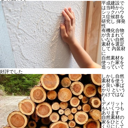
平成建設で
は当時から
シックハウ
ス症候群を
研究し 揮発
性
有機化合物
が含まれて
いない自然
素材を選定
して 内装材
に
自然素材を
使った家を
造っていて
好評でした
しかし自然
素材を使う
と良い事ば
かり という
わけではな
く
デメリット
もいくつも
あります
自然素材の
家をひとく
くりにして