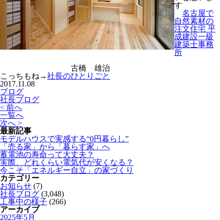
す
名古屋で
自然素材の
注文住宅 平
成建設一級
建築士事務
所
古橋 雄治
こっちもね→
社長のひとりごと
2017.11.08
ブログ
社長ブログ
< 前へ
一覧へ
次へ >
最新記事
モデルハウスで実感する“0円暮らし”
「売る家」から「暮らす家」へ
蓄電池の寿命って大丈夫？
実際、どれくらい電気代が安くなる？
今こそ「エネルギー自立」の家づくり
カテゴリー
お知らせ
(7)
社長ブログ
(3,048)
工事中の様子
(266)
アーカイブ
2025年5月