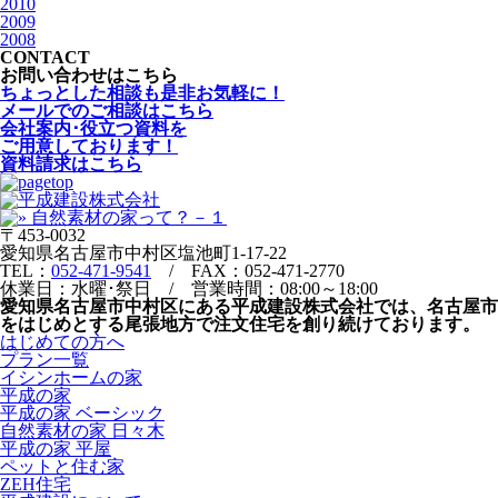
2010
2009
2008
CONTACT
お問い合わせはこちら
ちょっとした相談も是非お気軽に！
メールでのご相談はこちら
会社案内･役立つ資料を
ご用意しております！
資料請求はこちら
〒453-0032
愛知県名古屋市中村区塩池町1-17-22
TEL：
052-471-9541
/ FAX：052-471-2770
休業日：水曜･祭日 / 営業時間：08:00～18:00
愛知県名古屋市中村区にある平成建設株式会社では、名古屋市
をはじめとする尾張地方で注文住宅を創り続けております。
はじめての方へ
プラン一覧
イシンホームの家
平成の家
平成の家 ベーシック
自然素材の家 日々木
平成の家 平屋
ペットと住む家
ZEH住宅