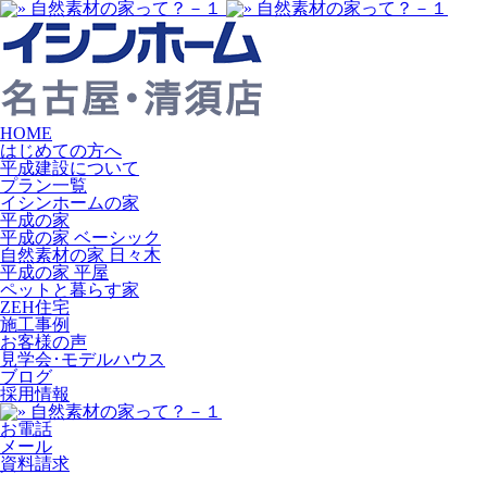
HOME
はじめての方へ
平成建設について
プラン一覧
イシンホームの家
平成の家
平成の家 ベーシック
自然素材の家 日々木
平成の家 平屋
ペットと暮らす家
ZEH住宅
施工事例
お客様の声
見学会･モデルハウス
ブログ
採用情報
お電話
メール
資料請求