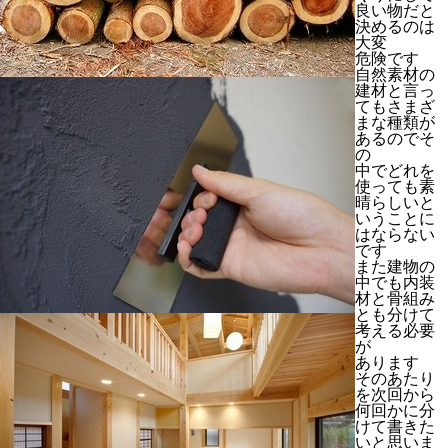
良い物だと
決めるのは
大変
危険です
自然素材の
建材と言っ
てもさまざ
まな種類が
あるのでそ
の
中でどれを
使っても素
晴らしいと
いうことに
はならない
です
また建物の
中でも内装
材と骨組み
とも分けて
考える必要
が
あります
そのあたり
を次回から
何回かに分
けて書きた
いと思いま