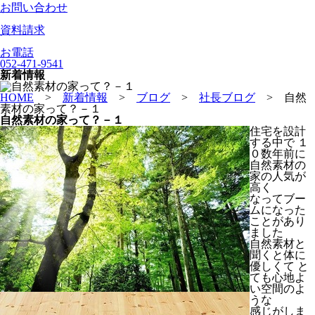
お問い合わせ
資料請求
お電話
052-471-9541
新着情報
HOME
>
新着情報
>
ブログ
>
社長ブログ
>
自然
素材の家って？－１
自然素材の家って？－１
住宅を設計
する中で １
０数年前に
自然素材の
家の人気が
高く
なってブー
ムになった
ことがあり
ました
自然素材と
聞くと体に
優しくて と
ても心地よ
い空間のよ
うな
感じがしま