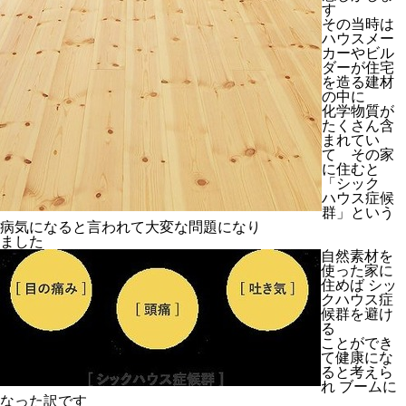
す
その当時は
ハウスメー
カーやビル
ダーが住宅
を造る建材
の中に
化学物質が
たくさん含
まれてい
て その家
に住むと
「シック
ハウス症候
群」という
病気になると言われて大変な問題になり
ました
自然素材を
使った家に
住めば シッ
クハウス症
候群を避け
る
ことができ
て健康にな
ると考えら
れ ブームに
なった訳です