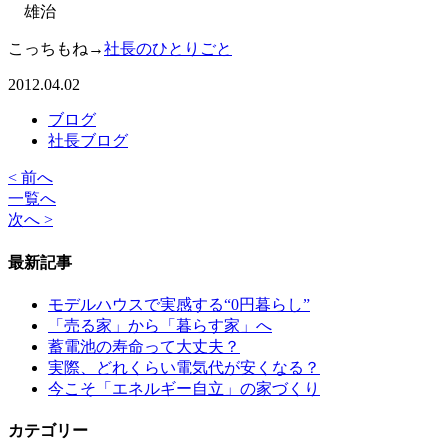
雄治
こっちもね→
社長のひとりごと
2012.04.02
ブログ
社長ブログ
< 前へ
一覧へ
次へ >
最新記事
モデルハウスで実感する“0円暮らし”
「売る家」から「暮らす家」へ
蓄電池の寿命って大丈夫？
実際、どれくらい電気代が安くなる？
今こそ「エネルギー自立」の家づくり
カテゴリー