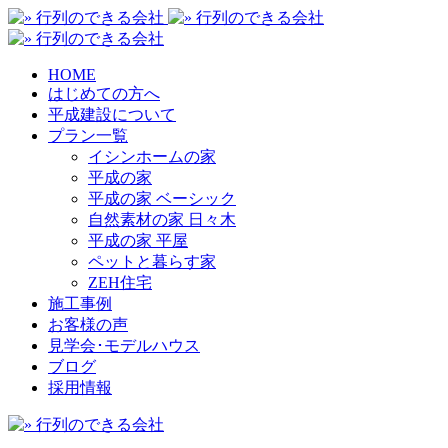
HOME
はじめての方へ
平成建設について
プラン一覧
イシンホームの家
平成の家
平成の家 ベーシック
自然素材の家 日々木
平成の家 平屋
ペットと暮らす家
ZEH住宅
施工事例
お客様の声
見学会･モデルハウス
ブログ
採用情報