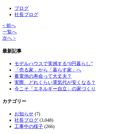
ブログ
社長ブログ
< 前へ
一覧へ
次へ >
最新記事
モデルハウスで実感する“0円暮らし”
「売る家」から「暮らす家」へ
蓄電池の寿命って大丈夫？
実際、どれくらい電気代が安くなる？
今こそ「エネルギー自立」の家づくり
カテゴリー
お知らせ
(7)
社長ブログ
(3,048)
工事中の様子
(266)