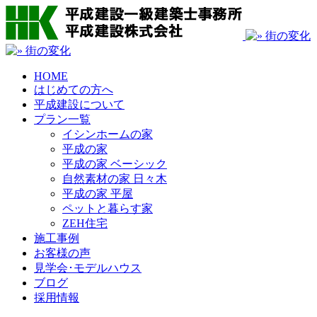
HOME
はじめての方へ
平成建設について
プラン一覧
イシンホームの家
平成の家
平成の家 ベーシック
自然素材の家 日々木
平成の家 平屋
ペットと暮らす家
ZEH住宅
施工事例
お客様の声
見学会･モデルハウス
ブログ
採用情報